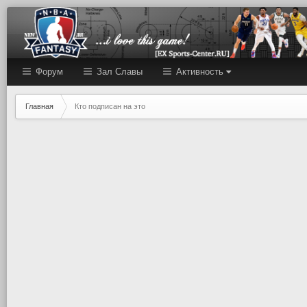
Форум
Зал Cлавы
Активность
Главная
Кто подписан на это