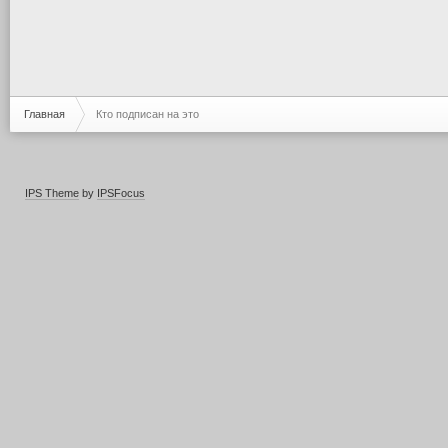
Главная
Кто подписан на это
IPS Theme
by
IPSFocus