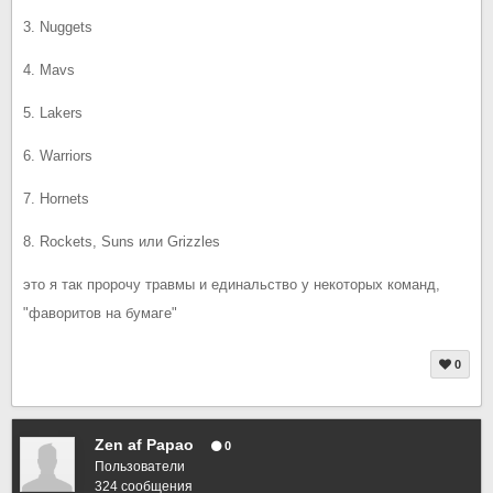
3. Nuggets
4. Mavs
5. Lakers
6. Warriors
7. Hornets
8. Rockets, Suns или Grizzles
это я так пророчу травмы и единальство у некоторых команд,
"фаворитов на бумаге"
0
Zen af Papao
0
Пользователи
324 сообщения