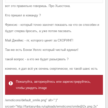
вот это правильно говоришь. Про Хьюстона.
Кто пришел в команду ?
Френсис - который точно захочет показать на что он способен и
будет сперва бросать, а уже потом пасовать.
Май Джеймс - пг, которого ценят за СКОРИНГ!
Так-же есть Бонзи Уеллс который чистый единал!
такой вопрос - а кто же будет разыгрвать ?
конечно, я дал всё уж оочень скертически, но такой шанс есть
Пожалуйта, авторизуйтесь или зарегистрируйтесь,
чтобы увидеть image
/emoticons/default_smile.png" alt=":)"
srcset="http://fantasynba.ru/uploads/emoticons/smile@2x.png 2x"