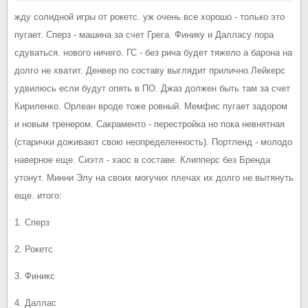
жду солидной игры от рокетс. уж очень все хорошо - только это
пугает. Сперз - машина за счет Грега. Финику и Далласу пора
сдуваться. нового ничего. ГС - без рича будет тяжело а барона на
долго не хватит. Денвер по составу выглядит прилично.Лейкерс
удвилюсь если будут опять в ПО. Джаз должен быть там за счет
Кириленко. Орлеан вроде тоже ровный. Мемфис пугает задором
и новым тренером. Сакраменто - перестройка но пока невнятная
(старички доживают свою неопределенность). Портленд - молодо
наверное еще. Сиэтл - хаос в составе. Клипперс без Бренда
утонут. Минни Элу на своих могучих плечах их долго не вытянуть
еще. итого:
1. Сперз
2. Рокетс
3. Финикс
4. Даллас