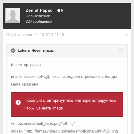
Zen af Papao
0
Пользователи
324 сообщения
Опубликовано:
22.10.2007 11:10
Lakers_4ever писал:
to zen_op_papao:
иначе говоря - БРЕД, но... последняя строчка не с болды
была написана
Пожалуйта, авторизуйтесь или зарегистрируйтесь,
чтобы увидеть image
/emoticons/default_wink.png" alt=";)"
srcset="http://fantasynba.ru/uploads/emoticons/wink@2x.png