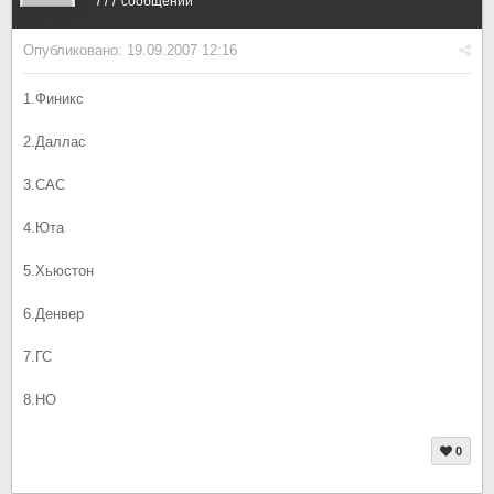
777 сообщений
Опубликовано:
19.09.2007 12:16
1.Финикс
2.Даллас
3.САС
4.Юта
5.Хьюстон
6.Денвер
7.ГС
8.НО
0