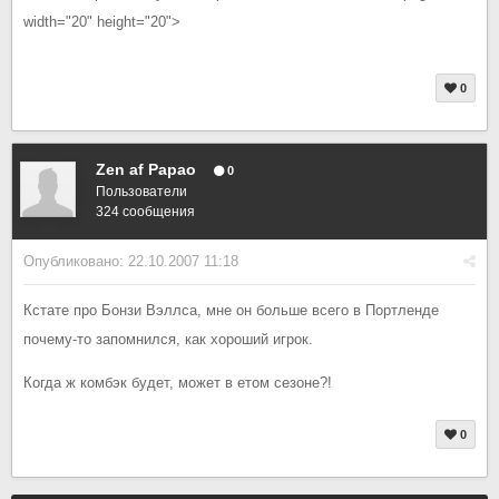
width="20" height="20">
0
Zen af Papao
0
Пользователи
324 сообщения
Опубликовано:
22.10.2007 11:18
Кстате про Бонзи Вэллса, мне он больше всего в Портленде
почему-то запомнился, как хороший игрок.
Когда ж комбэк будет, может в етом сезоне?!
0