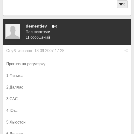
0
dementiev
0
Пользователи
11 сообщений
Опубликовано:
18.09.2007 17:28
Прогноз на регулярку:
1.Финикс
2.Даллас
3.САС
4.Юта
5.Хьюстон
6.Денвер