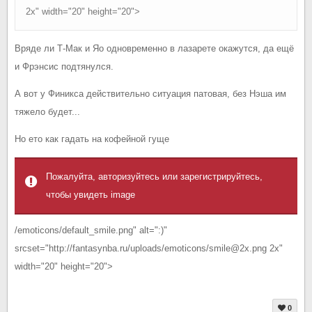
2x" width="20" height="20">
Вряде ли Т-Мак и Яо одновременно в лазарете окажутся, да ещё
и Фрэнсис подтянулся.
А вот у Финикса действительно ситуация патовая, без Нэша им
тяжело будет...
Но ето как гадать на кофейной гуще
Пожалуйта, авторизуйтесь или зарегистрируйтесь,
чтобы увидеть image
/emoticons/default_smile.png" alt=":)"
srcset="http://fantasynba.ru/uploads/emoticons/smile@2x.png 2x"
width="20" height="20">
0