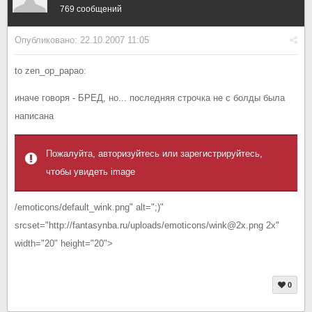
769 сообщений
Опубликовано:
22.10.2007 11:05
to zen_op_papao:
иначе говоря - БРЕД, но... последняя строчка не с болды была
написана
Пожалуйта, авторизуйтесь или зарегистрируйтесь,
чтобы увидеть image
/emoticons/default_wink.png" alt=";)"
srcset="http://fantasynba.ru/uploads/emoticons/wink@2x.png 2x"
width="20" height="20">
0