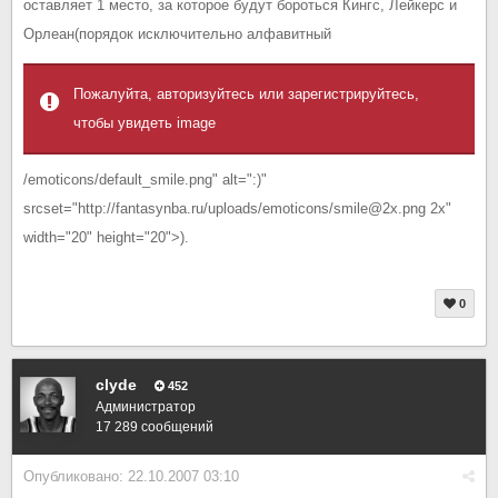
оставляет 1 место, за которое будут бороться Кингс, Лейкерс и
Орлеан(порядок исключительно алфавитный
Пожалуйта, авторизуйтесь или зарегистрируйтесь,
чтобы увидеть image
/emoticons/default_smile.png" alt=":)"
srcset="http://fantasynba.ru/uploads/emoticons/smile@2x.png 2x"
width="20" height="20">).
0
clyde
452
Администратор
17 289 сообщений
Опубликовано:
22.10.2007 03:10