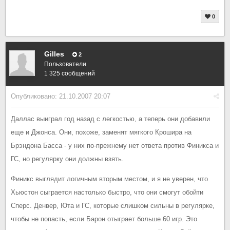
0
Gilles
2
Пользователи
1 325 сообщений
Опубликовано:
21.10.2007 20:07
Даллас выиграл год назад с легкостью, а теперь они добавили
еще и Джонса. Они, похоже, заменят мягкого Крошира на
Брэндона Басса - у них по-прежнему нет ответа против Финикса и
ГС, но регулярку они должны взять.
Финикс выглядит логичным вторым местом, и я не уверен, что
Хьюстон сыграется настолько быстро, что они смогут обойти
Сперс. Денвер, Юта и ГС, которые слишком сильны в регулярке,
чтобы не попасть, если Барон отыграет больше 60 игр. Это