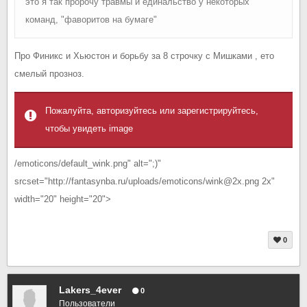
это я так пророчу травмы и единальство у некоторых
команд, "фаворитов на бумаге"
Про Финикс и Хьюстон и борьбу за 8 строчку с Мишками , ето
смелый прозноз.
Пожалуйта, авторизуйтесь или зарегистрируйтесь,
чтобы увидеть image
/emoticons/default_wink.png" alt=";)"
srcset="http://fantasynba.ru/uploads/emoticons/wink@2x.png 2x"
width="20" height="20">
0
Lakers_4ever
0
Пользователи