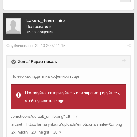
Lakers_4ever
0
Пользователи
769 сообщений
Опубликовано:
22.10.2007 11:15
Zen af Papao писал:
Но ето как гадать на кофейной гуще
Пожалуйта, авторизуйтесь или зарегистрируйтесь,
чтобы увидеть image
/emoticons/default_smile.png" alt=":)"
srcset="http://fantasynba.ru/uploads/emoticons/smile@2x.png
2x" width="20" height="20">