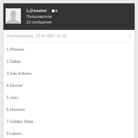
L@nselot
0
Пользователи
23 сообщения
Опубликовано:
23.09.2007 14:29
1.Phoenix
2.Dallas
3.San Antonio
4.Denver
5.Jazz
6.Houston
7.Golden State
8.Lakers