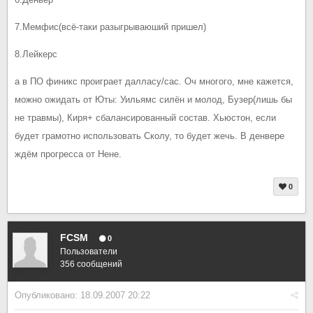
7.Мемфис(всё-таки разыгрываюший пришел)
8.Лейкерс
а в ПО финикс проиграет далласу/сас. Оч многого, мне кажется,
можно ожидать от Юты: Уильямс силён и молод, Бузер(лишь бы
не травмы), Киря+ сбалансированный состав. Хьюстон, если
будет грамотно использовать Сколу, то будет жечь. В денвере
ждём прогресса от Нене.
0
FCSM
0
Пользователи
356 сообщений
Опубликовано:
18.09.2007 20:22