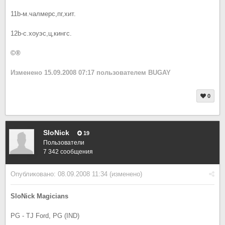
11b-м.чалмерс,пг,хит.
12b-с.хоуэс,ц,кингс.
©®
Изменено
15.09.2008 07:17
пользователем BUGAY
0
SloNick
19
Пользователи
7 342 сообщения
Опубликовано:
08.09.2008 11:34
(изменено)
SloNick Magicians
PG - TJ Ford, PG (IND)