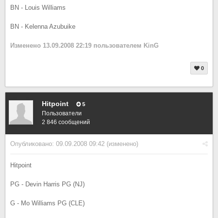
BN - Louis Williams
BN - Kelenna Azubuike
Изменено
13.09.2008 22:19
пользователем KinG
0
Hitpoint
5
Пользователи
2 846 сообщений
Опубликовано:
09.09.2008 09:42
(изменено)
Hitpoint
PG - Devin Harris PG (NJ)
G - Mo Williams PG (CLE)