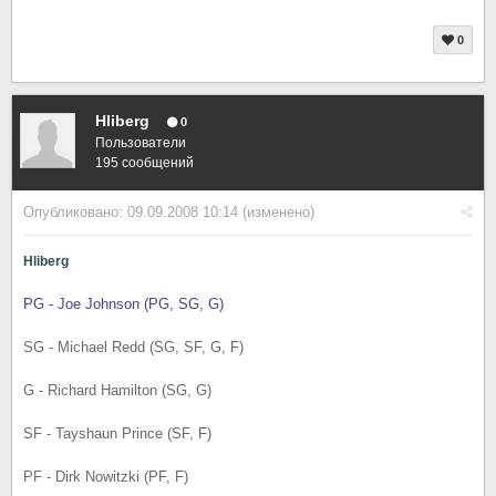
0
Hliberg
0
Пользователи
195 сообщений
Опубликовано:
09.09.2008 10:14
(изменено)
Hliberg
PG - Joe Johnson (PG, SG, G)
SG - Michael Redd (SG, SF, G, F)
G - Richard Hamilton (SG, G)
SF - Tayshaun Prince (SF, F)
PF - Dirk Nowitzki (PF, F)