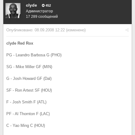
clyde
452
Администратор
17 289 сообщений
Опубликовано:
08.09.2008 12:22
(изменено)
clyde Red Rox
PG - Leandro Barbosa G (PHO)
SG - Mike Miller GF (MIN)
G - Josh Howard GF (Dal)
SF - Ron Artest SF (HOU)
F - Josh Smith F (ATL)
PF - Al Thornton F (LAC)
C - Yao Ming С (HOU)