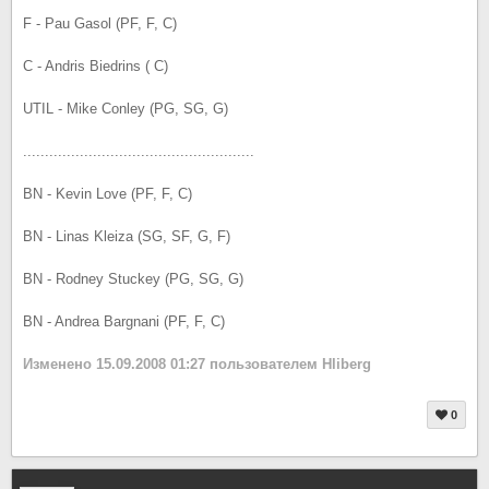
F - Pau Gasol (PF, F, C)
C - Andris Biedrins ( C)
UTIL - Mike Conley (PG, SG, G)
.....................................................
BN - Kevin Love (PF, F, C)
BN - Linas Kleiza (SG, SF, G, F)
BN - Rodney Stuckey (PG, SG, G)
BN - Andrea Bargnani (PF, F, C)
Изменено
15.09.2008 01:27
пользователем Hliberg
0