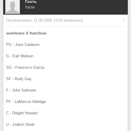
Гость
Гости
Опубликовано:
11.09.2008 14:50
(изменено)
sumitomo X franchise
PG - Jose Calderon
G - Earl Watson
SG - Francisco Garcia
SF - Rudy Gay
F - John Salmons
PF - LaMarcus Aldridge
C - Dwight Howard
U - Joakim Noah