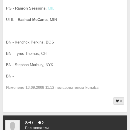
PG -
Ramon Sessions
,
MIL
UTIL -
Rashad McCants
, MIN
___________________
BN - Kendrick Perkins, BOS
BN - Tyrus Thomas, CHI
BN - Stephon Marbury, NYK
BN -
Изменено
13.09.2008 11:52
пользователем kunabai
0
X-47
0
Пользователи