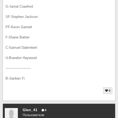
G-Jamal Crawford
SF-Stephen Jackson
PF-Kevin Garnett
F-Shane Battier
C-Samuel Dalembert
U-Brandon Haywood
------------------------
B-Jianlian Yi
0
Glen_41
0
Пользователи