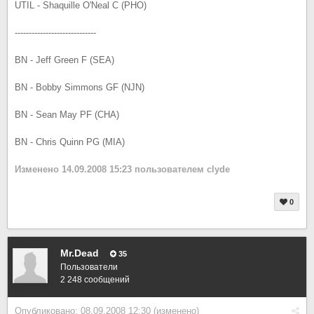
UTIL - Shaquille O'Neal C (PHO)
-----------------------------
BN - Jeff Green F (SEA)
BN - Bobby Simmons GF (NJN)
BN - Sean May PF (CHA)
BN - Chris Quinn PG (MIA)
Изменено
14.09.2008 15:23
пользователем clyde
0
Mr.Dead
35
Пользователи
2 248 сообщений
Опубликовано:
08.09.2008 12:30
(изменено)