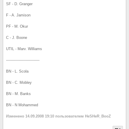
SF - D. Granger
F - A. Jamison
PF - M. Okur
C - J. Boone
UTIL - Marv. Williams
-----------------------------
BN - L. Scola
BN - C. Mobley
BN - M. Banks
BN - N Mohammed
Изменено
14.09.2008 19:10
пользователем HeSHeR_BooZ