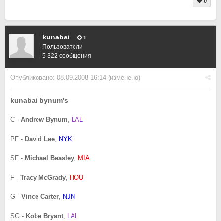
0
kunabai
1
Пользователи
5 322 сообщения
Опубликовано:
08.09.2008 16:14
(изменено)
kunabai bynum's
C -
Andrew Bynum
,
LAL
PF -
David Lee
,
NYK
SF -
Michael Beasley
,
MIA
F -
Tracy McGrady
,
HOU
G -
Vince Carter
,
NJN
SG -
Kobe Bryant
,
LAL