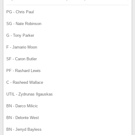
PG - Chris Paul
SG - Nate Robinson
G - Tony Parker
F - Jamario Moon
SF - Caron Butler
PF - Rashard Lewis
C - Rasheed Wallace
UTIL - Zydrunas Ilgauskas
BN - Darco Milicic
BN - Delonte West
BN - Jerryd Bayless