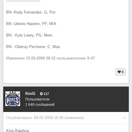
-----------------------------
BN -Rudy Fernandez, G, Por
BN -Udonis Haslem, PF, MIA
BN - Kyle Lowry, PG, Mem
BN - Oleksiy Pecherov, C, Was
Изменено
15.09.2008 08:32
пользователем X-47
0
KinG
117
Пользователи
1 649 сообщений
Опубликовано:
08.09.2008 18:38
(изменено)
King Balahna