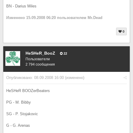
BN - Darius Miles
Изменено
15.09.2008 06:20
пользователем Mr.Dead
0
HeSHeR_BooZ
22
Пользователи
2 794 сообщения
Опубликовано:
08.09.2008 16:00
(изменено)
HeSHeR BOOZerBeaters
PG - M. Bibby
SG - P. Stojakovic
G - G. Arenas