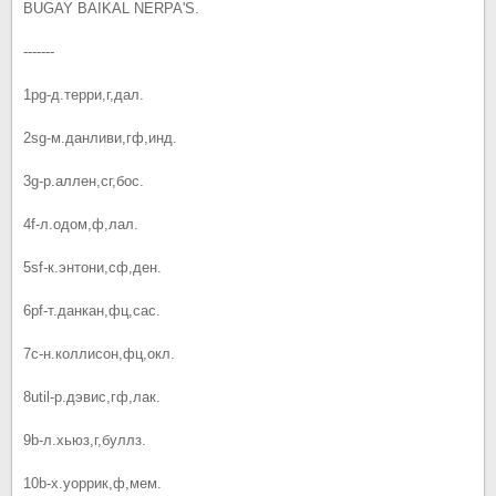
BUGAY BAIKAL NERPA'S.
-------
1pg-д.терри,г,дал.
2sg-м.данливи,гф,инд.
3g-р.аллен,сг,бос.
4f-л.одом,ф,лал.
5sf-к.энтони,сф,ден.
6pf-т.данкан,фц,сас.
7c-н.коллисон,фц,окл.
8util-р.дэвис,гф,лак.
9b-л.хьюз,г,буллз.
10b-х.уоррик,ф,мем.