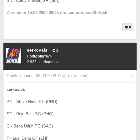
BN - Corey Brewer, GF (MIN)
Изменено
15.09.2008 09:35
пользователем SloNick
0
serkovals
1
Пользователи
2 933 сообщения
Опубликовано:
08.09.2008 11:41
(изменено)
serkovals
PG - Steve Nash PG (PHO)
SG - Raja Bell, SG (PHO)
G - Beno Udrih PG (SAC)
F - Luol Deng GF (CHI)