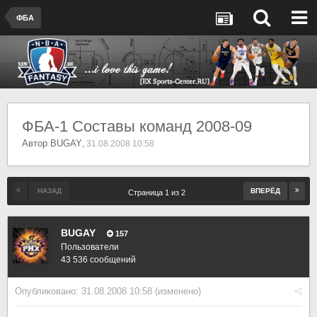
ФБА
ФБА-1 Составы команд 2008-09
Автор
BUGAY
,
31.08.2008 10:58
НАЗАД
ВПЕРЁД
Страница 1 из 2
BUGAY
157
Пользователи
43 536 сообщений
Опубликовано:
31.08.2008 10:58
(изменено)