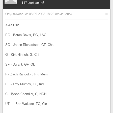
147 сообщений
Опубликовано:
08.09.2008 18:26
(изменено)
X-47 D12
PG - Baron Davis, PG, LAC
SG - Jason Richardson, GF, Cha
G - Kirk Hinrich, G, Chi
SF - Durant, GF, Okl
F - Zach Randolph, PF, Mem
PF - Troy Murphy, FC, Indi
C - Tyson Chandler, C, NOH
UTIL - Ben Wallace, FC, Cle