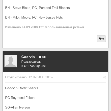
BN - Steve Blake, PG, Portland Trail Blazers
BN - Mikki Moore, FC, New Jersey Nets
Изменено
14.09.2008 15:18
пользователем pclaker
0
Goorvin
180
Пользователи
3 481 сообщение
Опубликовано:
12.09.2008 20:52
Goorvin River Sharks
PG-Raymond Felton
SG-Allen Iverson