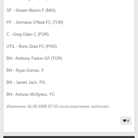
SF - Shawn Marion F (MIA)
PF - Jermaine O'Neal FC (TOR)
C - Greg Oden C (POR)
UTIL - Boris Diaw FC (PHO)
BN - Anthony Parker GF (TOR)
BN - Ryan Gomes, F
BN - Jarrett Jack, PG
BN - Antonio McDyess, FC
Изменено
16.09.2008 07:53
пользователем serkovals
0