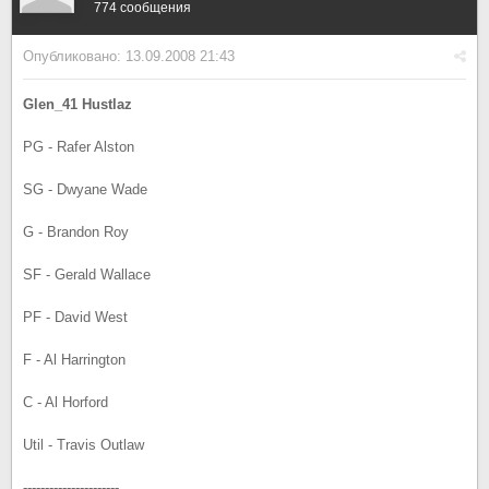
774 сообщения
Опубликовано:
13.09.2008 21:43
Glen_41 Hustlaz
PG - Rafer Alston
SG - Dwyane Wade
G - Brandon Roy
SF - Gerald Wallace
PF - David West
F - Al Harrington
C - Al Horford
Util - Travis Outlaw
----------------------