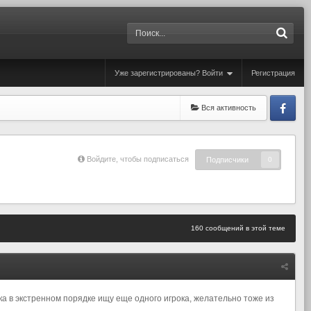
Уже зарегистрированы? Войти
Регистрация
Вся активность
Fa
Войдите, чтобы подписаться
Подписчики
0
160 сообщений в этой теме
ока в экстренном порядке ищу еще одного игрока, желательно тоже из