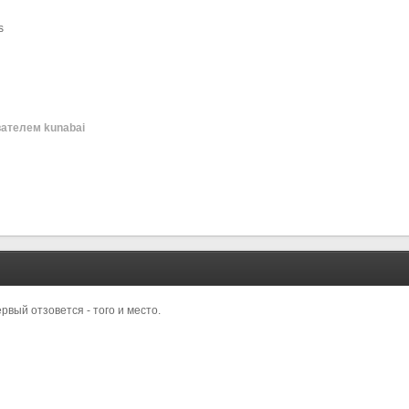
s
ателем kunabai
ервый отзовется - того и место.