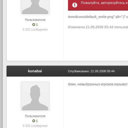
Пожалуйта, авторизуйтесь и
/emoticons/default_smile.png" alt=":)"
Пользователи
1
Изменено
21.09.2008 05:44
пользов
5 322 сообщения
kunabai
Опубликовано:
21.09.2008 05:44
блин, невыбранных игроков называть
Пользователи
1
5 322 сообщения