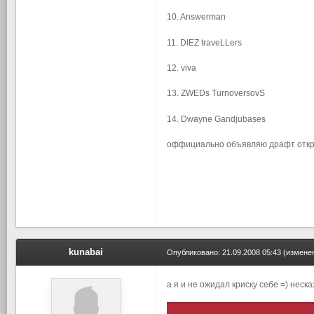
10. Answerman
11. DIEZ traveLLers
12. viva
13. ZWEDs TurnoversovS
14. Dwayne Gandjubases
оффициально объявляю драфт откры
kunabai
Опубликовано:
21.09.2008 05:43
(измене
а я и не ожидал криску себе =) неск