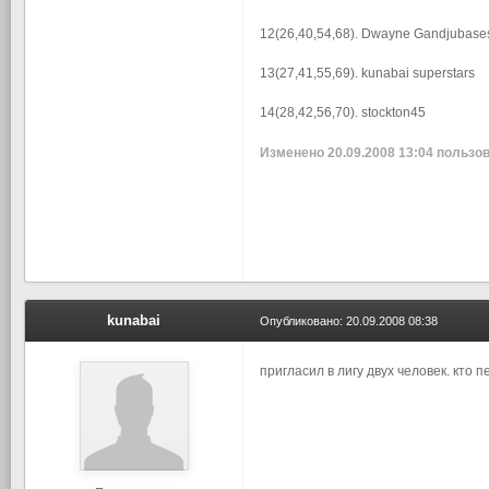
12(26,40,54,68). Dwayne Gandjubase
13(27,41,55,69). kunabai superstars
14(28,42,56,70). stockton45
Изменено
20.09.2008 13:04
пользов
kunabai
Опубликовано:
20.09.2008 08:38
пригласил в лигу двух человек. кто п