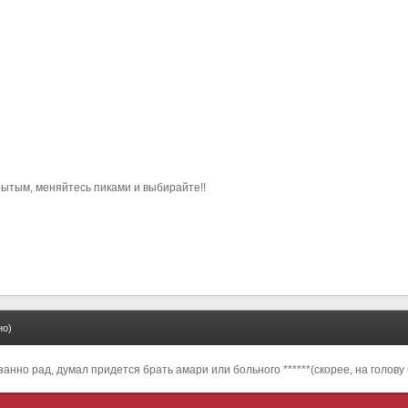
тым, меняйтесь пиками и выбирайте!!
но)
азанно рад, думал придется брать амари или больного ******(скорее, на голову