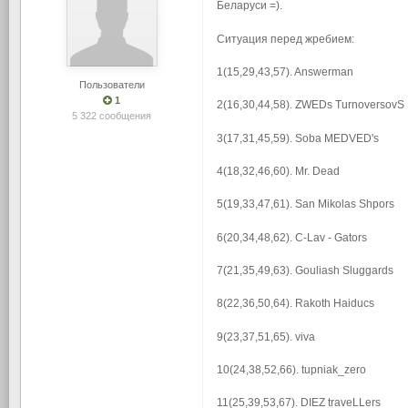
Беларуси =).
Ситуация перед жребием:
1(15,29,43,57). Answerman
Пользователи
1
2(16,30,44,58). ZWEDs TurnoversovS
5 322 сообщения
3(17,31,45,59). Soba MEDVED's
4(18,32,46,60). Mr. Dead
5(19,33,47,61). San Mikolas Shpors
6(20,34,48,62). C-Lav - Gators
7(21,35,49,63). Gouliash Sluggards
8(22,36,50,64). Rakoth Haiducs
9(23,37,51,65). viva
10(24,38,52,66). tupniak_zero
11(25,39,53,67). DIEZ traveLLers