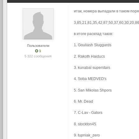
итак, номера выпадали в таком порядк
3,85,21,81,35,42,87,50,37,60,30,20,86
в итоге расклад таков:
1. Gouliash Sluggards
Пользователи
1
2. Rakoth Haiducs
5 322 сообщения
3. kunabai superstars
4. Soba MEDVED's
5. San Mikolas Shpors
6. Mr. Dead
7. C-Lav - Gators
8. stockton45
9. tupniak_zero