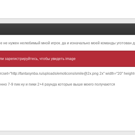
не не нужен нелюбимый мной игрок. да и изначально моей команды уготован д
ли зарегистрируйтесь, чтобы увидеть image
" srcset="http://fantasynba.ru/uploads/emoticons/smile@2x.png 2x" width="20" hei
енно 7-9 пик ну и пики 2+4 раунда которые выше моего получаются