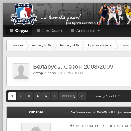
Форум
Зал Cлавы
Активность
Главная
Fantasy NBA
Fantasy NBA
Прочие проекты
Белар
Беларусь. Сезон 2008/2009
Автор
kunabai
,
20.09.2008 08:10
Страница 1 из 11
1
2
3
4
5
6
ВПЕРЁД
kunabai
Опубликовано:
20.09.2008 08:10
(измене
Ну что ж, пока нет одного человека