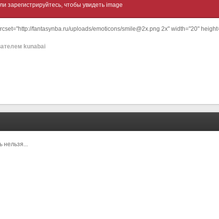
ли зарегистрируйтесь, чтобы увидеть image
 srcset="http://fantasynba.ru/uploads/emoticons/smile@2x.png 2x" width="20" height
ателем kunabai
 нельзя...