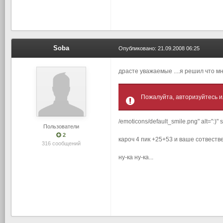
Soba
Опубликовано:
21.09.2008 06:25
драсте уважаемые ....я решил что м
Пожалуйта, авторизуйтесь и
/emoticons/default_smile.png" alt=":)
Пользователи
2
кароч 4 пик +25+53 и ваше сотвеств
316 сообщений
ну-ка ну-ка...