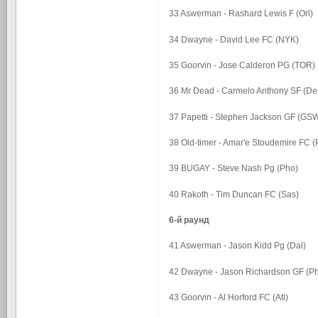
33 Aswerman - Rashard Lewis F (Orl)
34 Dwayne - David Lee FC (NYK)
35 Goorvin - Jose Calderon PG (TOR)
36 Mr Dead - Carmelo Anthony SF (De
37 Papetti - Stephen Jackson GF (GS
38 Old-timer - Amar'e Stoudemire FC (
39 BUGAY - Steve Nash Pg (Pho)
40 Rakoth - Tim Duncan FC (Sas)
6-й раунд
41 Aswerman - Jason Kidd Pg (Dal)
42 Dwayne - Jason Richardson GF (P
43 Goorvin - Al Horford FC (Atl)