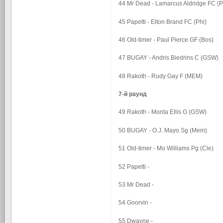
44 Mr Dead - Lamarcus Aldridge FC (P
45 Papetti - Elton Brand FC (Phi)
46 Old-timer - Paul Pierce GF (Bos)
47 BUGAY - Andris Biedrins C (GSW)
48 Rakoth - Rudy Gay F (MEM)
7-й раунд
49 Rakoth - Monta Ellis G (GSW)
50 BUGAY - O.J. Mayo Sg (Mem)
51 Old-timer - Mo Williams Pg (Cle)
52 Papetti -
53 Mr Dead -
54 Goorvin -
55 Dwayne -