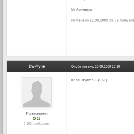
56 Aswerman -
Изменено
21.09.2009 19:32
пользов
Dw@yne
Опубликовано:
20.09.2009 18:19
Kobe Bryant SG (LAL)
Пользователи
15
2 393 сообщения