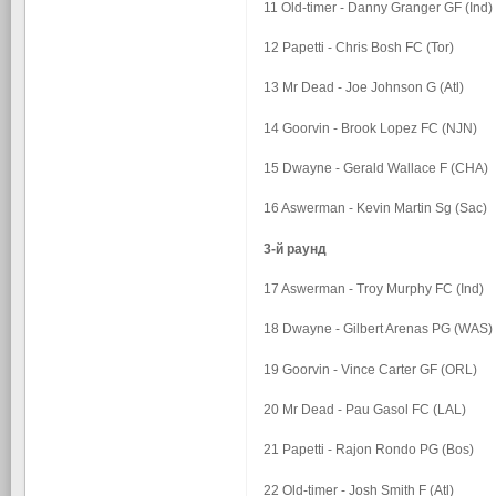
11 Old-timer - Danny Granger GF (Ind)
12 Papetti - Chris Bosh FC (Tor)
13 Mr Dead - Joe Johnson G (Atl)
14 Goorvin - Brook Lopez FC (NJN)
15 Dwayne - Gerald Wallace F (CHA)
16 Aswerman - Kevin Martin Sg (Sac)
3-й раунд
17 Aswerman - Troy Murphy FC (Ind)
18 Dwayne - Gilbert Arenas PG (WAS)
19 Goorvin - Vince Carter GF (ORL)
20 Mr Dead - Pau Gasol FC (LAL)
21 Papetti - Rajon Rondo PG (Bos)
22 Old-timer - Josh Smith F (Atl)