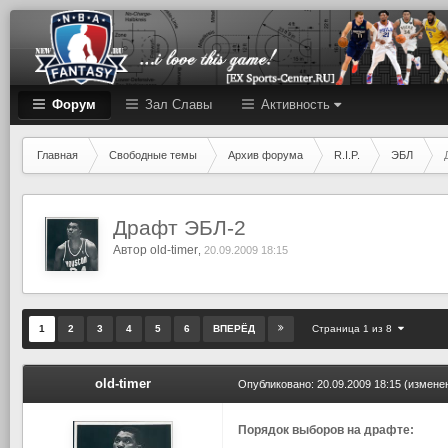
Форум
Зал Cлавы
Активность
Главная
Свободные темы
Архив форума
R.I.P.
ЭБЛ
Драфт ЭБЛ-2
Автор
old-timer
,
20.09.2009 18:15
Страница 1 из 8
1
2
3
4
5
6
ВПЕРЁД
old-timer
Опубликовано:
20.09.2009 18:15
(измене
Порядок выборов на драфте: