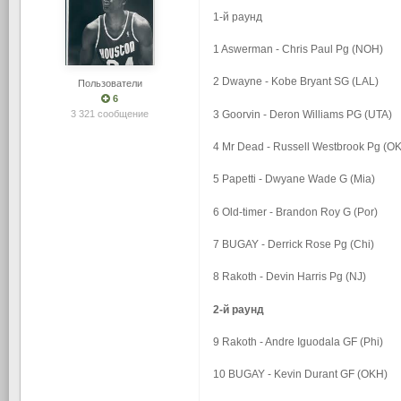
1-й раунд
1 Aswerman - Chris Paul Pg (NOH)
2 Dwayne - Kobe Bryant SG (LAL)
Пользователи
6
3 Goorvin - Deron Williams PG (UTA)
3 321 сообщение
4 Mr Dead - Russell Westbrook Pg (O
5 Papetti - Dwyane Wade G (Mia)
6 Old-timer - Brandon Roy G (Por)
7 BUGAY - Derrick Rose Pg (Chi)
8 Rakoth - Devin Harris Pg (NJ)
2-й раунд
9 Rakoth - Andre Iguodala GF (Phi)
10 BUGAY - Kevin Durant GF (OKH)