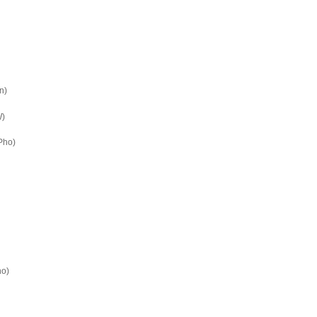
n)
W)
Pho)
ho)