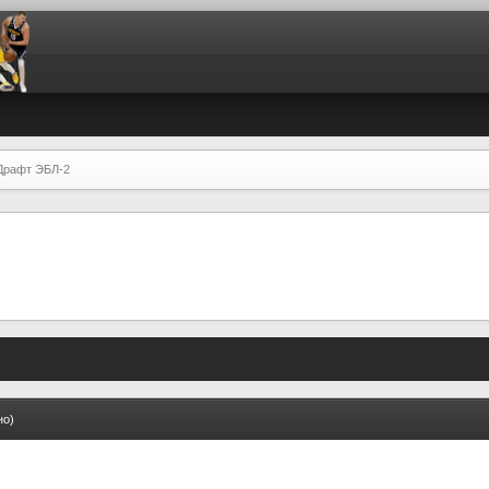
Драфт ЭБЛ-2
но)