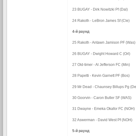
23 BUGAY - Dirk Nowitzki Pf (Dal)
24 Rakoth - LeBron James Sf (Cle)
4-й раунд
25 Rakoth - Antawn Jamison PF (Was)
26 BUGAY - Dwight Howard C (Orl)
27 Old-timer - Al Jefferson FC (Min)
28 Papetti - Kevin Garnett PF (Bos)
29 Mr Dead - Chaunsey Billups Pg (D
30 Goorvin - Caron Butler SF (WAS)
31 Dwayne - Emeka Okafor FC (NOH)
32 Aswerman - David West Pf (NOH)
5-й раунд