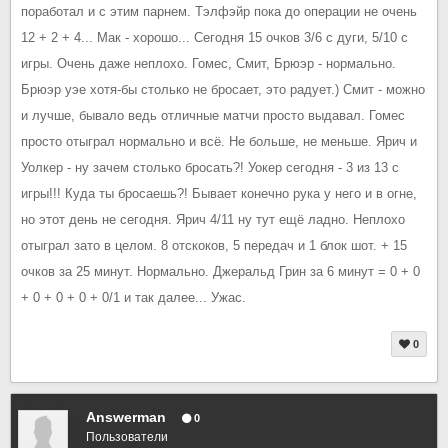
поработал и с этим парнем. Тэлфэйр пока до операции не очень
12 + 2 + 4... Мак - хорошо... Сегодня 15 очков 3/6 с дуги, 5/10 с
игры. Очень даже неплохо. Гомес, Смит, Брюэр - нормально.
Брюэр уэе хотя-бы столько не бросает, это радует.) Смит - можно
и лучше, бывало ведь отличные матчи просто выдавал. Гомес
просто отыграл нормально и всё. Не больше, не меньше. Ярич и
Уолкер - ну зачем столько бросать?! Уокер сегодня - 3 из 13 с
игры!!! Куда ты бросаешь?! Бывает конечно рука у него и в огне,
но этот день не сегодня. Ярич 4/11 ну тут ещё ладно. Неплохо
отыграл зато в целом. 8 отскоков, 5 передач и 1 блок шот. + 15
очков за 25 минут. Нормально. Джеральд Грин за 6 минут = 0 + 0
+ 0 + 0 + 0 + 0/1 и так далее... Ужас.
0
Answerman
0
Пользователи