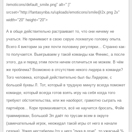
/emoticons/default_smile.png" alt=":)"
srcset="http://fantasynba.ru/uploads/emoticons/smile@2x.png 2x"
width="20" height="20">
А в обще действительно растраивает то, что они ничему не
учаться. Не принимают в свою серую лохматую головку опыта.
Всего 4 виктории за уже почти половину регулярки... Странно как-
то получается. Выигрываем у такой команды как Финикс, а после
этого, да и перед этим почти ничем отличиться не можем. В чём
же проблема? Возможно в отсутствие некого лидера в команде?
Того человека, который действительно был бы Лидером, с
большой буквы Л. Тот, который в трудную минуту всегда поможет
команде, который всегда готов взять игру на себя когда того
требуют обстоятельства, или же наоборот, грамотно сыграть на
партнёров... Кори промахивается, всё не научится бросать, Фойе
травмирован, Большой Эл даёт по трусам всем в округе
(замечательный игрок, неожидал такой игры от него в начале
сезона), Уокер нестабилен (то у него "рука в огне", то ужасный %,