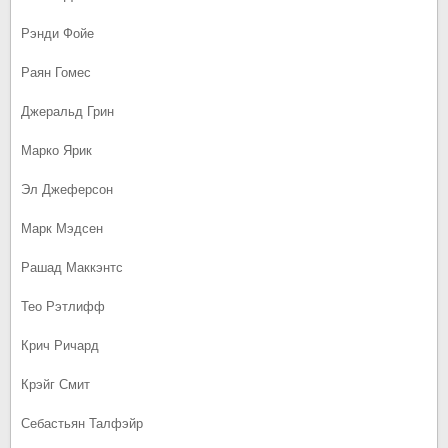
Рэнди Фойе
Раян Гомес
Джеральд Грин
Марко Ярик
Эл Джеферсон
Марк Мэдсен
Рашад Маккэнтс
Тео Рэтлифф
Крич Ричард
Крэйг Смит
Себастьян Талфэйр