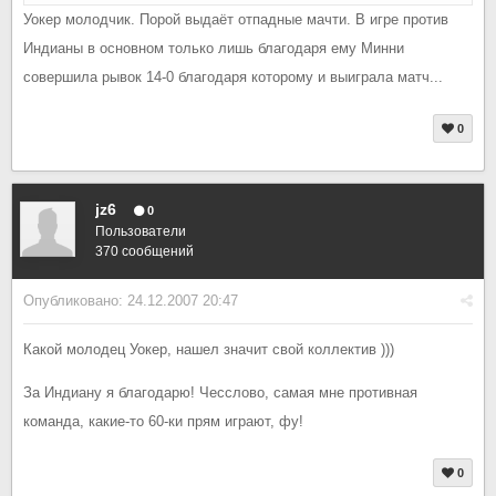
Уокер молодчик. Порой выдаёт отпадные мачти. В игре против
Индианы в основном только лишь благодаря ему Минни
совершила рывок 14-0 благодаря которому и выиграла матч...
0
jz6
0
Пользователи
370 сообщений
Опубликовано:
24.12.2007 20:47
Какой молодец Уокер, нашел значит свой коллектив )))
За Индиану я благодарю! Чесслово, самая мне противная
команда, какие-то 60-ки прям играют, фу!
0