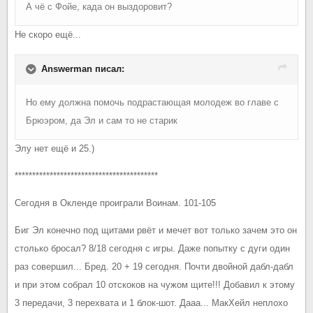
А чё с Фойе, када он выздоровит?
Не скоро ещё...
Answerman писал:
Но ему должна помочь подрастающая молодеж во главе с
Брюэром, да Эл и сам то не старик
Элу нет ещё и 25.)
*****************************************
Сегодня в Окленде проиграли Воинам. 101-105
Биг Эл конечно под щитами рвёт и мечет вот только зачем это он
столько бросал? 8/18 сегодня с игры. Даже попытку с дуги один
раз совершил... Бред. 20 + 19 сегодня. Почти двойной дабл-дабл
и при этом собрал 10 отскоков на чужом щите!!! Добавил к этому
3 передачи, 3 перехвата и 1 блок-шот. Дааа... МакХейл неплохо