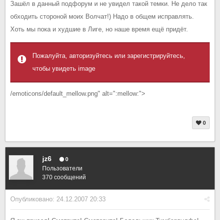
Зашёл в данный подфорум и не увидел такой темки. Не дело так
обходить стороной моих Волчат!) Надо в общем исправлять.
Хоть мы пока и худшие в Лиге, но наше время ещё придёт.
Пожалуйта, авторизуйтесь или зарегистрируйтесь,
чтобы увидеть image
/emoticons/default_mellow.png" alt=":mellow:">
0
jz6
0
Пользователи
370 сообщений
Опубликовано:
24.12.2007 20:33