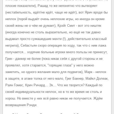
плохие показатели), Рашад то же непонятно что вытворяет
(нестабильность, идёт/не идёт, чаще не идёт), вот Ярич вроде бы
неплох (порой выдаёт очень неплохие игры, но иногда он кроме
своей жены не о чём не думает), Крэйг Смит - вот это ништяк
(иногда конечно не столь выразительно, но ещё не так давно
выдавал просто сумашедшие мачти (!), действительно классный
негрила), Себастьян скоро операция по ходу, так что с ним лажа
получается... ходячие больные игроки много пользы не принесут,
Грин - данкер не более (пока никак себя с другой стороны и не
проявлял, хотя старается, "горящие глаза" у него можно
заметить, но одного желания мало для подвигов), Марк - неплох
в защите, в атаке толка от него мало, Грег Бакнер, Майкл Долеак,
Раян Гомес, Крич Ричард... Эх... Что же творится? Каждый по
своей индивидуальности неплох, но в то же время не столь и
хорош. Но вместе у них всё равно никак не получается. Ждём
возвращения Рэнди.