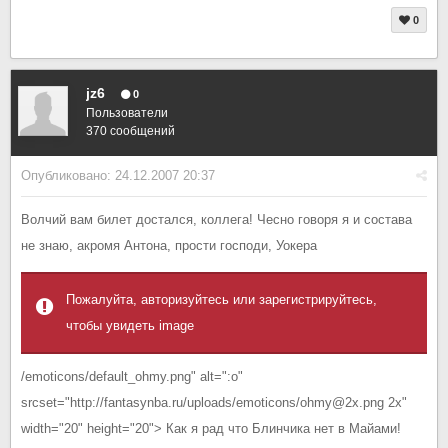
0
jz6
0
Пользователи
370 сообщений
Опубликовано:
24.12.2007 20:37
Волчий вам билет достался, коллега! Чесно говоря я и состава
не знаю, акромя Антона, прости господи, Уокера
Пожалуйта, авторизуйтесь или зарегистрируйтесь,
чтобы увидеть image
/emoticons/default_ohmy.png" alt=":o"
srcset="http://fantasynba.ru/uploads/emoticons/ohmy@2x.png 2x"
width="20" height="20"> Как я рад что Блинчика нет в Майами!