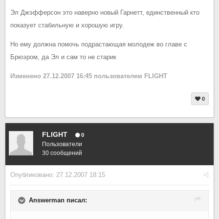
Эл Джэфферсон это наверно новый Гарнетт, единственный кто
показует стабильную и хорошую игру.
Но ему должна помочь подрастающая молодеж во главе с
Брюэром, да Эл и сам то не старик
Изменено
27.12.2007 16:45
пользователем FLIGHT
0
FLIGHT
0
Пользователи
30 сообщений
Опубликовано:
27.12.2007 18:15
Answerman писал: