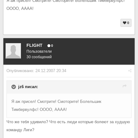
Я аж присел! Смотрите! Смоторите! Болельшик Тимбервулфс!
ОООО, АААА!
0
FLIGHT
0
Пользователи
30 сообщений
Опубликовано:
24.12.2007 20:34
jz6 писал:
Я аж присел! Смотрите! Смоторите! Болельшик
Тимбервулфс! ОООО, АААА!
Что же тебя удивило? Что есть люди которые болеют за худшую
команду Лиги?