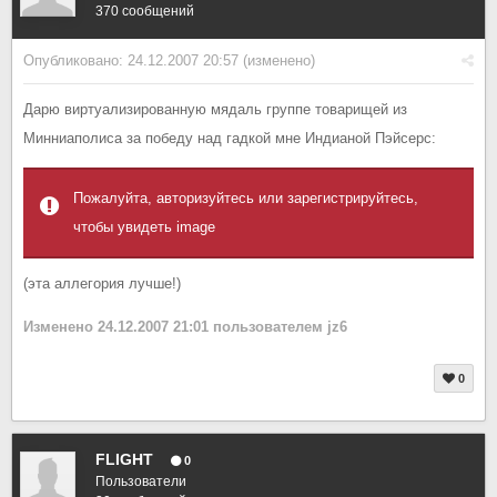
370 сообщений
Опубликовано:
24.12.2007 20:57
(изменено)
Дарю виртуализированную мядаль группе товарищей из
Минниаполиса за победу над гадкой мне Индианой Пэйсерс:
Пожалуйта, авторизуйтесь или зарегистрируйтесь,
чтобы увидеть image
(эта аллегория лучше!)
Изменено
24.12.2007 21:01
пользователем jz6
0
FLIGHT
0
Пользователи