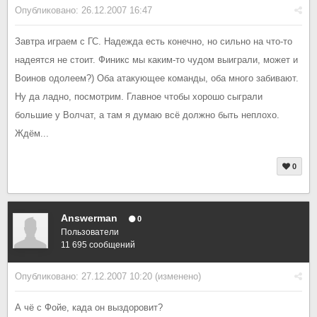
Опубликовано:
26.12.2007 16:47
Завтра играем с ГС. Надежда есть конечно, но сильно на что-то
надеятся не стоит. Финикс мы каким-то чудом выиграли, может и
Воинов одолеем?) Оба атакующее команды, оба много забивают.
Ну да ладно, посмотрим. Главное чтобы хорошо сыграли
большие у Волчат, а там я думаю всё должно быть неплохо.
Ждём...
0
Answerman
0
Пользователи
11 695 сообщений
Опубликовано:
27.12.2007 10:20
(изменено)
А чё с Фойе, када он выздоровит?