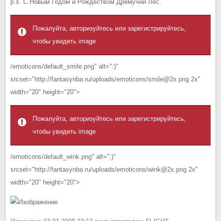
p.s. С Новым Годом и Рождеством Дремучий Лес.
Пожалуйта, авторизуйтесь или зарегистрируйтесь,
чтобы увидеть image
/emoticons/default_smile.png" alt=":)"
srcset="http://fantasynba.ru/uploads/emoticons/smile@2x.png 2x"
width="20" height="20">
Пожалуйта, авторизуйтесь или зарегистрируйтесь,
чтобы увидеть image
/emoticons/default_wink.png" alt=";)"
srcset="http://fantasynba.ru/uploads/emoticons/wink@2x.png 2x"
width="20" height="20">