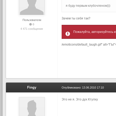
я буду первым клубочленом)))
Зачем ты себя так?
Пользователи
0
4 471 сообщение
Пожалуйта, авторизуйтесь и
/emoticons/default_laugh.gif" alt="ГЫ"
Fingy
Опубликовано:
13.06.2010 17:10
Это не я. Это дух Ктулху