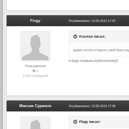
Fingy
Опубликовано:
13.06.2010 17:02
Kosmos писал:
давно хотел открыть свой фан кл
я буду первым клубочленом)))
Пользователи
0
2 225 сообщений
Максим Сурмило
Опубликовано:
13.06.2010 17:08
Fingy писал: