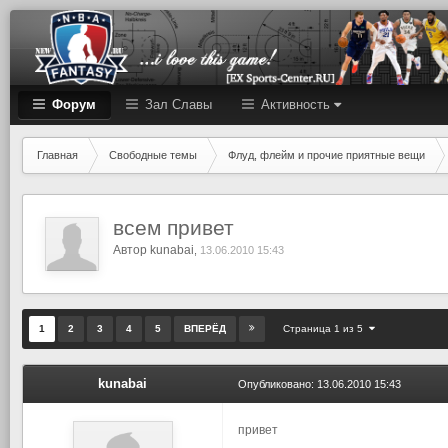
Форум
Зал Cлавы
Активность
Главная
Свободные темы
Флуд, флейм и прочие приятные вещи
всем привет
Автор
kunabai
,
13.06.2010 15:43
Страница 1 из 5
1
2
3
4
5
ВПЕРЁД
kunabai
Опубликовано:
13.06.2010 15:43
привет