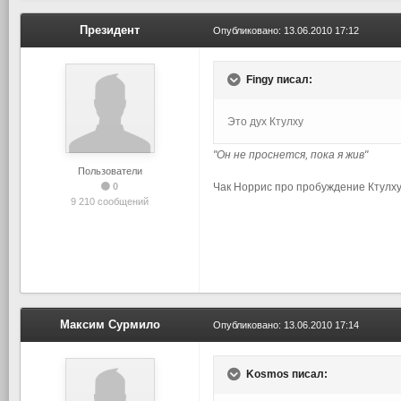
Президент
Опубликовано:
13.06.2010 17:12
Fingy писал:
Это дух Ктулху
"Он не проснется, пока я жив"
Пользователи
0
Чак Норрис про пробуждение Ктулх
9 210 сообщений
Максим Сурмило
Опубликовано:
13.06.2010 17:14
Kosmos писал: