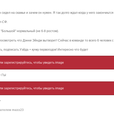
идел на скамье и зачем он нужен. Я так долго ждал когда у него закончиьтся ко
п-СФ.
 "Большой" нормальный (не 6-8 ростом).
осмотреть что Дэнни Эйндж вытворит! Сейчас в команде то всего 6 человек с
, подписать Уэйда + кучку первогодок! Интересно что будет
ли зарегистрируйтесь, чтобы увидеть image
"> ГЫ
ли зарегистрируйтесь, чтобы увидеть image
>
ателем maxx23