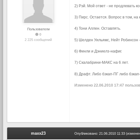
2) Рэй. Мой ответ - не продлевать к
3) Пирс. Остается. Вопрос в том, на 
4) Тони Аллен. Оставлять.
Пользователи
0
5) Шелден Уильямс, Нейт Робинсон -
2 225 сообщений
6) Финли и Дэниелз-нафиг.
7) Скалабрини-МАКС на 6 лет.
8) Драфт. Либо бэкап-ПГ либо бэкап
Изменено
22.06.2010 17:47
пользов
maxx23
Опубликовано:
21.06.2010 11:33
(изменен