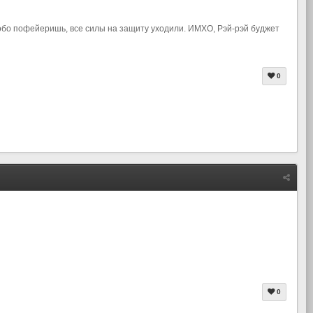
 особо пофейеришь, все силы на защиту уходили. ИМХО, Рэй-рэй буджет
0
0