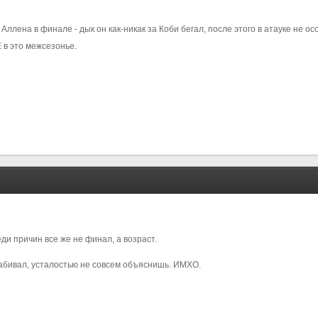
ы Аллена в финале - дык он как-никак за Коби бегал, после этого в атауке не
 в это межсезонье.
еди причин все же не финал, а возраст.
забивал, усталостью не совсем объяснишь. ИМХО.