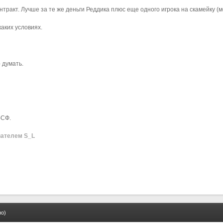
онтракт. Лучше за те же деньги Реддика плюс еще одного игрока на скамейку (м
каких условиях.
 думать.
-СФ.
ателем S_L
о)