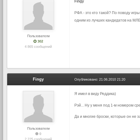
Fingy
РФА - это кто такой? По поводу игр
одним из лучших кандидатов на МЛЕ
Пользователи
302
4 865 сообщений
Fingy
Опубликовано:
21.06.2010 21:20
Я имел в виду Реддика)
Рэй... Ну у меня под 1-м номером ср
Да и многие броски, которые он не 
Пользователи
0
2 225 сообщений