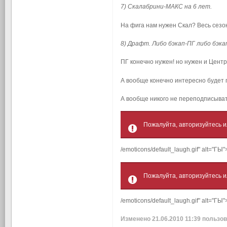
7) Скалабрини-МАКС на 6 лет.
На фига нам нужен Скал? Весь сезон с
8) Драфт. Либо бэкап-ПГ либо бэка
ПГ конечно нужен! но нужен и Центр
А вообще конечно интересно будет п
А вообще никого не переподписывать
Пожалуйта, авторизуйтесь и
/emoticons/default_laugh.gif" alt="ГЫ
Пожалуйта, авторизуйтесь и
/emoticons/default_laugh.gif" alt="ГЫ"
Изменено
21.06.2010 11:39
пользов