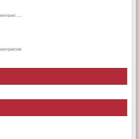
нтракт.......
 контрактом!