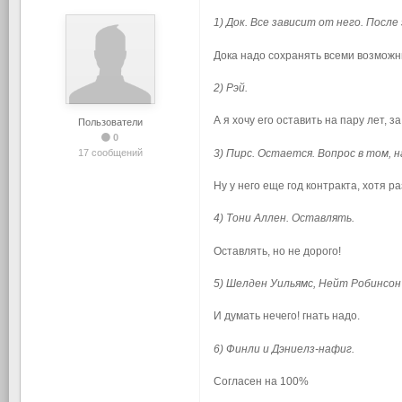
1) Док. Все зависит от него. После
Дока надо сохранять всеми возмож
2) Рэй.
А я хочу его оставить на пару лет, 
Пользователи
0
3) Пирс. Остается. Вопрос в том, н
17 сообщений
Ну у него еще год контракта, хотя р
4) Тони Аллен. Оставлять.
Оставлять, но не дорого!
5) Шелден Уильямс, Нейт Робинсон 
И думать нечего! гнать надо.
6) Финли и Дэниелз-нафиг.
Согласен на 100%