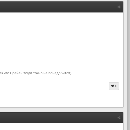
к что Брайан тогда точно не понадобится).
0