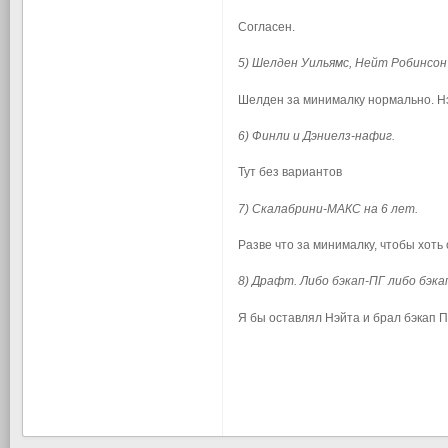
Согласен.
5) Шелден Уильямс, Нейт Робинсон 
Шелден за минималку нормально. Нэ
6) Финли и Дэниелз-нафиг.
Тут без вариантов
7) Скалабрини-МАКС на 6 лет.
Разве что за минималку, чтобы хоть 
8) Драфт. Либо бэкап-ПГ либо бэка
Я бы оставлял Нэйта и брал бэкап 