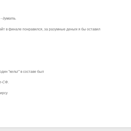
- думать.
йт в финале понравился, за разумные деньги я бы оставил
один "кельт" в составе был
п-СФ.
Пирсу