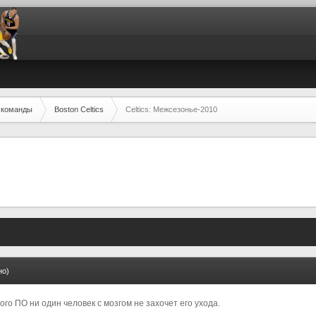
 команды
Boston Celtics
Celtics: Межсезонье-2010
но)
того ПО ни один человек с мозгом не захочет его ухода.