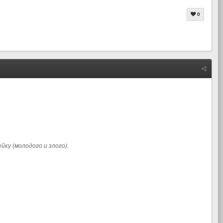
0
йку (молодого и злого).