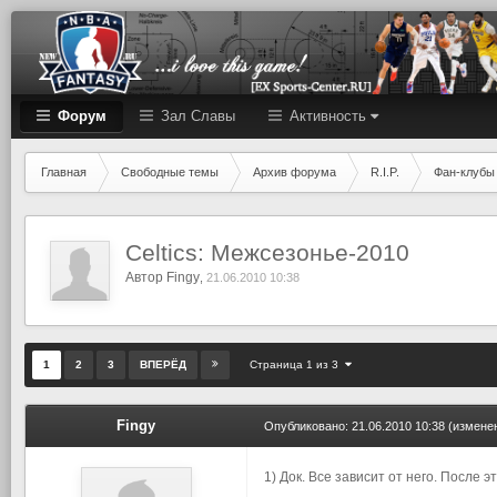
Форум
Зал Cлавы
Активность
Главная
Свободные темы
Архив форума
R.I.P.
Фан-клубы
Celtics: Межсезонье-2010
Автор
Fingy
,
21.06.2010 10:38
Страница 1 из 3
1
2
3
ВПЕРЁД
Fingy
Опубликовано:
21.06.2010 10:38
(измене
1) Док. Все зависит от него. После э