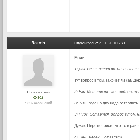
Rakoth
Опубликовано:
21.06.2010 17:41
Fingy
1) Док. Все зависит от него. После
Тут вопрос в том, захочет ли сам Док
2) Рэй. Мой ответ - не продлевать
Пользователи
302
За МЛЕ года на два надо оставлять.
4 865 сообщений
3) Пирс. Остается. Вопрос в том, н
Думаю Пирс попросит что-то в район
4) Тони Аллен. Оставлять.