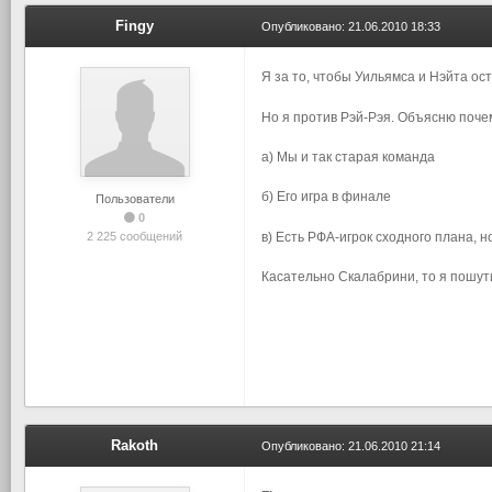
Fingy
Опубликовано:
21.06.2010 18:33
Я за то, чтобы Уильямса и Нэйта ост
Но я против Рэй-Рэя. Объясню поче
а) Мы и так старая команда
б) Его игра в финале
Пользователи
0
в) Есть РФА-игрок сходного плана, 
2 225 сообщений
Касательно Скалабрини, то я пошути
Rakoth
Опубликовано:
21.06.2010 21:14