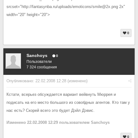
srcset="http://fantasynba.ru/uploads/emoticons/smile@2x.png 2x"
width="20" height="20">
0
Sanchoys
0
Пользователи
7 324 сообщения
Опубликовано:
22.02.2008 12:28
(изменено)
Кстати, всерьез обсуждается вариант вейвнуть Мюррея и
подисать на его место большого из совобдных агентов. Кто там у
нас есть? Скорей всего это будет Дэйл Дэвис.
Изменено
22.02.2008 12:29
пользователем Sanchoys
0