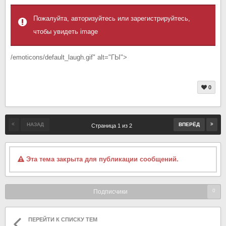
Пожалуйта, авторизуйтесь или зарегистрируйтесь,
чтобы увидеть image
/emoticons/default_laugh.gif" alt="ГЫ">
0
НАЗАД
ВПЕРЁД
Страница 1 из 2
Эта тема закрыта для публикации сообщений.
0
Подписчики
ПЕРЕЙТИ К СПИСКУ ТЕМ