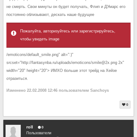
не смерть. Свои минуты он будет получать, Флип и ДУмарс его
постоянно облизывают, дескать наше будущее
Пожалуйта, авторизуйтесь или зарегистрируйтесь,
чтобы увидеть image
/emoticons/default_smile.png" alt=":)"
srcset="http://fantasynba.ru/uploads/emoticons/smile@2x.png 2x"
width="20" height="20"> ИМХО больше этот трейд на Хейзе
отразиться.
Изменено
22.02.2008 12:46
пользователем Sanchoys
0
roll
0
Пользователи