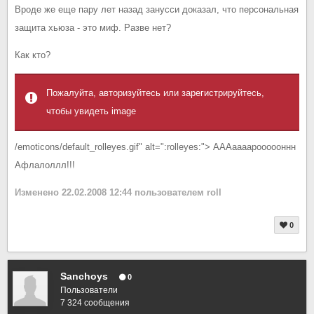
Вроде же еще пару лет назад занусси доказал, что персональная
защита хьюза - это миф. Разве нет?
Как кто?
Пожалуйта, авторизуйтесь или зарегистрируйтесь,
чтобы увидеть image
/emoticons/default_rolleyes.gif" alt=":rolleyes:"> АААаааароооооннн
Афлалоллл!!!
Изменено
22.02.2008 12:44
пользователем roll
0
Sanchoys
0
Пользователи
7 324 сообщения