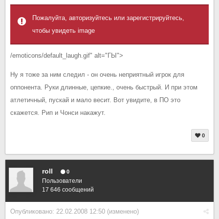
Пожалуйта, авторизуйтесь или зарегистрируйтесь,
чтобы увидеть image
/emoticons/default_laugh.gif" alt="ГЫ">
Ну я тоже за ним следил - он очень неприятный игрок для
оппонента. Руки длинные, цепкие., очень быстрый. И при этом
атлетичный, пускай и мало весит. Вот увидите, в ПО это
скажется. Рип и Чонси накажут.
0
roll
0
Пользователи
17 646 сообщений
Опубликовано:
22.02.2008 12:50
(изменено)