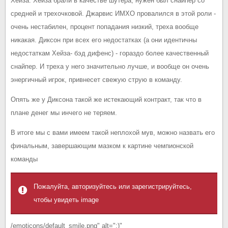
Хейза. Хейза брали в качестве шутера, нужен был снайпер со
средней и трехочковой. Джарвис ИМХО провалился в этой роли -
очень нестабилен, процент попадания низкий, треха вообще
никакая. Диксон при всех его недостатках (а они идентичны
недостаткам Хейза- бэд дифенс) - гораздо более качественный
снайпер. И треха у него значительно лучше, и вообще он очень
энергичный игрок, привнесет свежую струю в команду.
Опять же у Диксона такой же истекающий контракт, так что в
плане денег мы инчего не теряем.
В итоге мы с вами имеем такой неплохой мув, можно назвать его
финальным, завершающим мазком к картине чемпионской
команды
Пожалуйта, авторизуйтесь или зарегистрируйтесь,
чтобы увидеть image
/emoticons/default_smile.png" alt=":)"