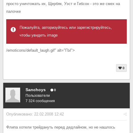
просто уничтожать их, Щербяк, Уэст и Гибсон - это же смех на
палочке
Пожалуйта, авторизуйтесь или зарегистрируйтесь,
чтобы увидеть image
/emoticons/default_laugh.gif" alt="ГЫ">
0
Sanchoys
0
Пользователи
7 324 сообщения
Опубликовано:
22.02.2008 12:42
Флипа хотели трейдануть перед дедлайном, но не нашлось