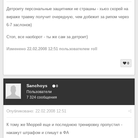
Детроиту персональные защитники не страшны - хьюз скорей на
вираже травму получит очередную, чем добежит за рипом через
6-7 заслонов)
Стоп, все наоборот - ты же сам за детроит)
Изменено
22.02.2008 12:51
пользователем roll
0
Sanchoys
0
Пользователи
7 324 сообщения
Опубликовано:
22.02.2008 12:51
К тому же Мюррей еще и последнюю тренировку пропустил -
накажут штрафом и спишут в ФА