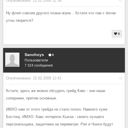
Опубликовано:
22.02.2008 12:36
Ну флип совсем другого плана игрок... Кстати что там с богом
утлы творится?
0
Sanchoys
0
Пользователи
7 324 сообщения
Опубликовано:
22.02.2008 12:41
Кстати, здесь же можно обсудить трейд Кавс - они наши
соперники, притом основные.
ИМХО нам от этого трейда не стало плохо. Намного хуже
Бостону, ИМХО. Кавс потеряли Хьюза - своего лучшего
персональщика, защитника на периметре. Рип и Чонси будут