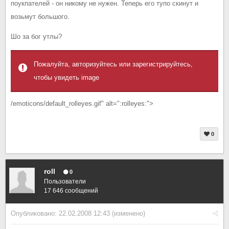
поукпателей - он никому не нужен. Теперь его тупо скинут и
возьмут большого.
Шо за бог утлы?
Пожалуйта, авторизуйтесь или зарегистрируйтесь,
чтобы увидеть image
/emoticons/default_rolleyes.gif" alt=":rolleyes:">
0
roll
0
Пользователи
17 646 сообщений
Опубликовано:
22.02.2008 12:43
(изменено)