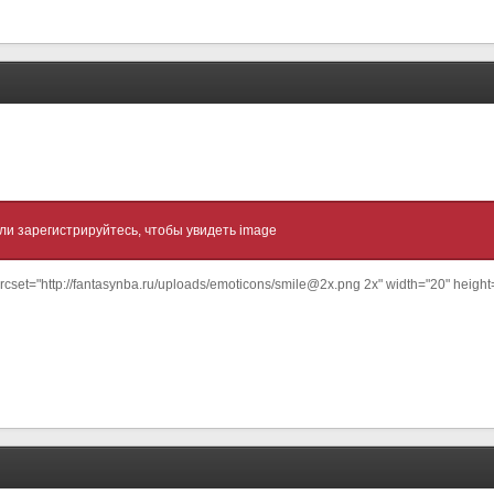
ли зарегистрируйтесь, чтобы увидеть image
 srcset="http://fantasynba.ru/uploads/emoticons/smile@2x.png 2x" width="20" heigh