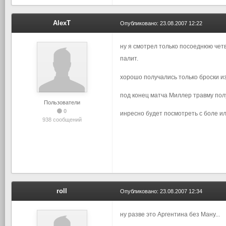
AlexT
Опубликовано:
23.08.2007 12:22
ну я смотрел только посоеднюю четвер
палит.
хорошо получались только броски из
под конец матча Миллер травму пол
Пользователи
0
инресно будет посмотреть с боле и
938 сообщений
roll
Опубликовано:
23.08.2007 12:34
ну разве это Аргентина без Ману...