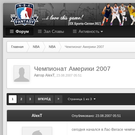
Форум
Зал Cлавы
Активность
Главная
NBA
NBA
Чемпионат Америки 2007
Чемпионат Америки 2007
Автор
AlexT
,
23.08.2007 05:51
Страница 1 из 3
1
2
3
ВПЕРЁД
AlexT
Опубликовано:
23.08.2007 05:51
сегодня начался в Лас-Вегасе чемпи