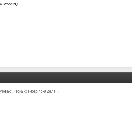
wGa1waae2Q
уповаю=) Тока хреново пока дела=)