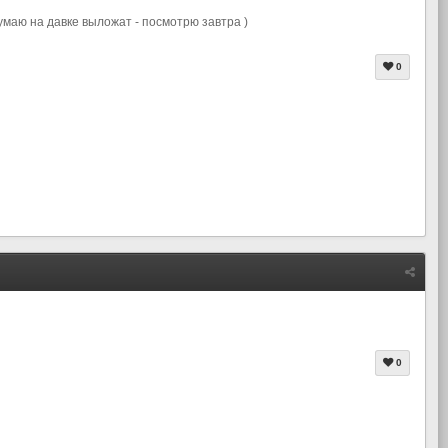
умаю на давке выложат - посмотрю завтра )
0
0