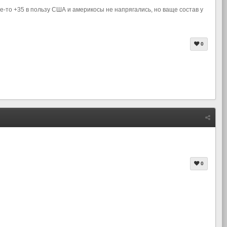
е-то +35 в пользу США и америкосы не напрягались, но ваще состав у
0
0