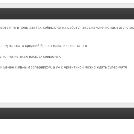
ть и то в полглаза (т.к. собирался на работу)...играли конечно как в алл-стар
 под кольца, а средний бросок мазали очень много.
учил, уж не знаю наскоак серьезную
ли менее сильным соперником, а уж с Аргентиной можно ждать супер-матч