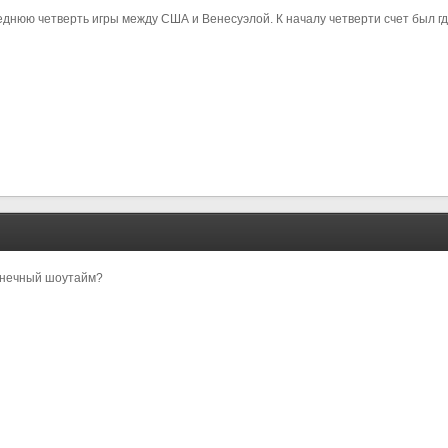
днюю четверть игры между США и Венесуэлой. К началу четверти счет был гд
конечный шоутайм?