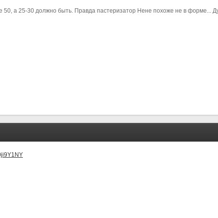
 50, а 25-30 должно быть. Правда пастеризатор Нене похоже не в форме... Д
0ji9Y1NY