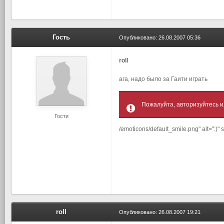
Гость
Опубликовано:
26.08.2007 05:36
roll
ага, надо было за Гаити играть
Пожалуйта, авторизуйтесь и
Гости
/emoticons/default_smile.png" alt=":)"
roll
Опубликовано:
26.08.2007 19:21