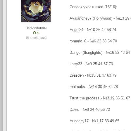
Список участников (16/16):
Avalanche37 (Hollywood) - №13 29 
Пользователи
Engel24 - №10 26 42 58 74
4
15 сообщений
romario_6 - №6 22 38 54 70
Banger (flsnglights) - №16 32 48 64
Larry33 - №9 25 41 57 73
Drezden
- №15 31 47 63 79
realmaks - №14 30 46 62 78
Trust the process - №3 19 35 51 67
David - №8 24 40 56 72
Hueeezy17 - №1 17 33 49 65