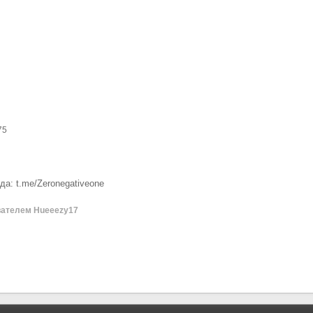
75
а: t.me/Zeronegativeone
ателем Hueeezy17