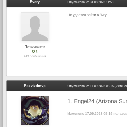
Every
Опубликовано:
31.08.2023 11:53
Не удаётся войти в Лигу.
Пользователи
1
413 сообщения
Pozvizdmvp
Опубликовано:
17.09.2023 05:15
(измене
1. Engel24 (Arizona Sun
Изменено
17.09.2023 05:16
пользов