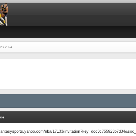
023-2024
но)
ll.fantasysports.yahoo.com/nba/17133/invitation?key=dcc3c755923b7d34&soc