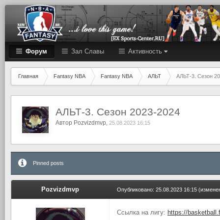
Форум
Зал Cлавы
Активность
Главная
Fantasy NBA
Fantasy NBA
АЛЬТ
АЛЬТ-3. Сезон 2
АЛЬТ-3. Сезон 2023-2024
Автор
Pozvizdmvp
,
25.08.2023 16:15
Pinned posts
Pozvizdmvp
Опубликовано:
25.08.2023 16:15
(измене
Ссылка на лигу:
https://basketba