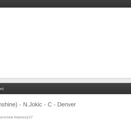
но)
shine) - N.Jokic - C - Denver
ателем Hueeezy17