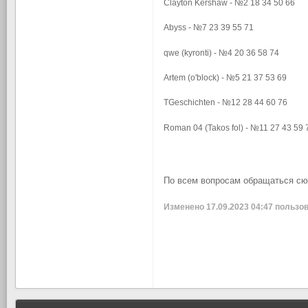
Clayton Kershaw - №2 18 34 50 66
Abyss - №7 23 39 55 71
qwe (kyronti) - №4 20 36 58 74
Artem (o'block) - №5 21 37 53 69
TGeschichten - №12 28 44 60 76
Roman 04 (Takos fol) - №11 27 43 59 
По всем вопросам обращаться сюд
Изменено
17.09.2023 04:47
пользов