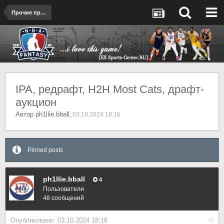
Прочие проекты
IPA, редрафт, H2H Most Cats, драфт-
аукцион
Автор
ph1llie.bball
,
03.10.2024 18:16
Pinned posts
ph1llie.bball
4
Пользователи
48 сообщений
Опубликовано:
03.10.2024 18:16