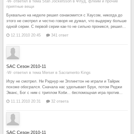
-W- ответил в тема Stan Jockersson в
Флуд, флейм и прочие
приятные вещи
Буквально на неделе решил ознакомится с Хаусом, никогда до
этого не смотрел и честно говоря не думал, что выдержу больше
одной серии. С первой серии как-то не сильно проникся, решил...
12.11.2010 20:45
341 ответ
SAC Сезон 2010-11
-W- ответил в тема Merser в
Sacramento Kings
Игру не смотрел. Ни Риднур ни Эллингтон не играли и Тайрик
похоже обосрался. Сначала нас уделывает Брук, потом Реджи
Эванс, Бог с ним с триплом Коби... беспомощная игра против...
11.11.2010 20:31
32 ответа
SAC Сезон 2010-11