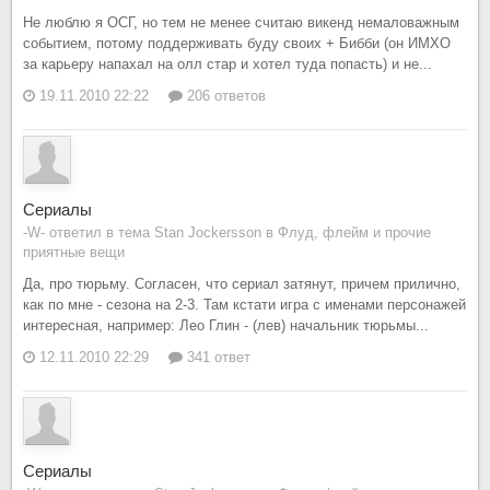
Не люблю я ОСГ, но тем не менее считаю викенд немаловажным
событием, потому поддерживать буду своих + Бибби (он ИМХО
за карьеру напахал на олл стар и хотел туда попасть) и не...
19.11.2010 22:22
206 ответов
Сериалы
-W- ответил в тема Stan Jockersson в
Флуд, флейм и прочие
приятные вещи
Да, про тюрьму. Согласен, что сериал затянут, причем прилично,
как по мне - сезона на 2-3. Там кстати игра с именами персонажей
интересная, например: Лео Глин - (лев) начальник тюрьмы...
12.11.2010 22:29
341 ответ
Сериалы