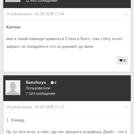
11 695 сообщений
Опубликовано:
14.09.2008 17:04
Karman
мне в твоей команде нравяться Стёпа и Белл, сам стёпу хотел
забрать но понадеялся что он доживёт до меня
0
Sanchoys
0
Пользователи
7 324 сообщения
Опубликовано:
14.09.2008 17:13
1. Ховард.
Ну тут все ясно, в лиге, где нет процента штрафных Двайт - топ-3