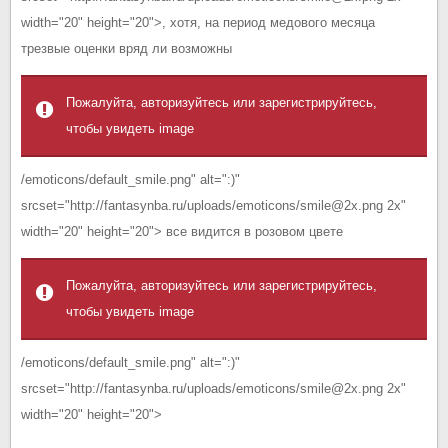
width="20" height="20">, хотя, на период медового месяца
трезвые оценки вряд ли возможны
Пожалуйта, авторизуйтесь или зарегистрируйтесь,
чтобы увидеть image
/emoticons/default_smile.png" alt=":)"
srcset="http://fantasynba.ru/uploads/emoticons/smile@2x.png 2x"
width="20" height="20"> все видится в розовом цвете
Пожалуйта, авторизуйтесь или зарегистрируйтесь,
чтобы увидеть image
/emoticons/default_smile.png" alt=":)"
srcset="http://fantasynba.ru/uploads/emoticons/smile@2x.png 2x"
width="20" height="20">