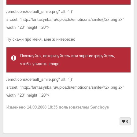
/emoticons/default_smile.png" alt=":)"
srcset="http://fantasynba.ru/uploads/emoticons/smile@2x.png 2x"
width="20" height="20">
Ну скажи про меня, мне ж интересно
Пожалуйта, авторизуйтесь или зарегистрируйтесь,
чтобы увидеть image
/emoticons/default_smile.png" alt=":)"
srcset="http://fantasynba.ru/uploads/emoticons/smile@2x.png 2x"
width="20" height="20">
Изменено
14.09.2008 18:35
пользователем Sanchoys
0