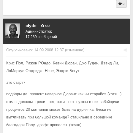
0
clyde
452
Администратор
17 289 сообщений
Опубликовано:
14.09.2008 12:37
(изменено)
Крис Пол, Ражон РОндо, Кевин Дюран, Дрю Гуден, Дэвид Ли,
ЛаМаркус Олдридж, Нене, Эндрю Богут
это старт?
подборы да. процент наверное Дюрант как ни старайся (хотя...),
стилы должны. трехи - нет, очки - нет. нужны в них забойщики.
процентов 20 матчапов может быть на дурнячка. блоки не
вытягивать при большой команде? стабильно в серединке
благодаря Полу. драфт провален. (точка)