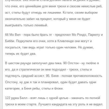
что очки, его ценнейшие для меня трюхи и свосем некислые реб,
аст, стилы будут отнюдь не лишними. Кстати, своим выбором
окончательно забил на процент, который у меня не будет
выигрывать только ленивый.
66 Мо Вил - пора было брать пг - предпочел Мо Рондо, Паркету и
Бибби. Подкупили его очки, хотя в Кливленде они могут и
посраться, там ведь играт только один человек. Но думаю,
теперь их будет два.
В шестом раунде заполучил два пика. 90 Олстон - ну люблю я
его, да и стратегически он мне подходил - трюхи, стилы и
подтянуть средний ассист. 95. Беня - полная противоположность
Олстону, ну дак я так и планировал, один будет давать одни
категории, а Беня ребы, стилы и блоки.
122 рджа Белл - взят лишь с одной целью - закачать по полной
трюхи в моем старте. Лучшего кандидата на эту роль я не видел.