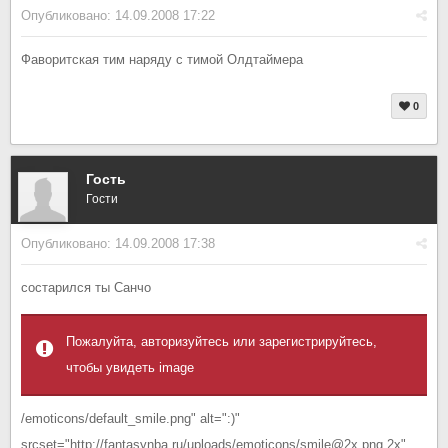
Опубликовано:
14.09.2008 17:22
Фаворитская тим наряду с тимой Олдтаймера
0
Гость
Гости
Опубликовано:
14.09.2008 17:38
состарился ты Санчо
Пожалуйта, авторизуйтесь или зарегистрируйтесь,
чтобы увидеть image
/emoticons/default_smile.png" alt=":)"
srcset="http://fantasynba.ru/uploads/emoticons/smile@2x.png 2x"