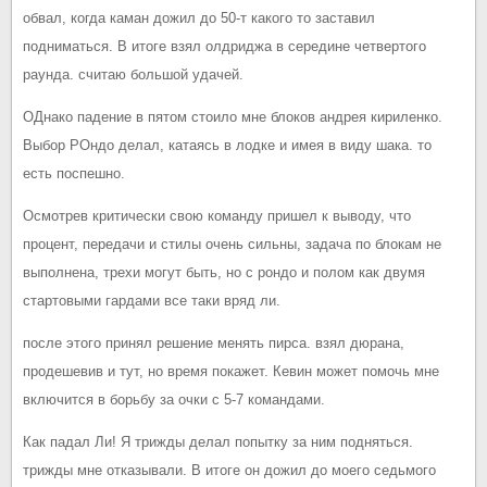
обвал, когда каман дожил до 50-т какого то заставил
подниматься. В итоге взял олдриджа в середине четвертого
раунда. считаю большой удачей.
ОДнако падение в пятом стоило мне блоков андрея кириленко.
Выбор РОндо делал, катаясь в лодке и имея в виду шака. то
есть поспешно.
Осмотрев критически свою команду пришел к выводу, что
процент, передачи и стилы очень сильны, задача по блокам не
выполнена, трехи могут быть, но с рондо и полом как двумя
стартовыми гардами все таки вряд ли.
после этого принял решение менять пирса. взял дюрана,
продешевив и тут, но время покажет. Кевин может помочь мне
включится в борьбу за очки с 5-7 командами.
Как падал Ли! Я трижды делал попытку за ним подняться.
трижды мне отказывали. В итоге он дожил до моего седьмого