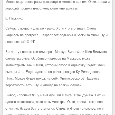
Место стартового разыгрывающего железно за ним. Очки, трехи и
хороший процент плюс ненужные мне асисты.
8. Перкинс.
Сейчас смотрю и думаю - рано. Хотя кто его знает. Очень
надеюсь на прогресс. Закрепляет подборы и блоки за мной. Ну и
невероятный % ФГ.
Бенч - тут целых три слипера - Маркус Вильямс и Шин Вильямс -
самые вкусные. Особливо надеюсь на Маркуса, может
замонстрить. Как и Шин, который скоро в одиночку будет блоки
выигрывать. Еще надеюсь на реинкарнацию Ку Ричардсона в
Никс. Может будет похож на себя Финиксовского? Надеюсь,
вероятность есть. Ну и Фишер на всякий случай.
Вывод - процент ФГ у меня лучший в лиге, я так думаю. Нет ни
одного пакостника, зато есть монстры. Очки, трехи - тоже все
отлично, будем брать у многих. Стилы и блоки - сложнее, но у