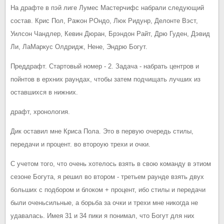
На драфте в пэй лиге Лумес Мастерчифс набрали следующий
состав. Крис Пол, Ражон РОндо, Люк Ридунр, Делонте Вэст,
Уилсон Чандлер, Кевин Дюран, Брэндон Райт, Дрю Гуден, Дэвид
Ли, ЛаМаркус Олдридж, Нене, Эндрю Богут.
Преддрафт. Стартовый номер - 2. Задача - набрать центров и
пойнтов в ерхних раундах, чтобы затем подчищать лучших из
оставшихся в нижних.
драфт, хронология.
Дик оставил мне Криса Пола. Это в первую очередь стилы,
передачи и процент. во второую трехи и очки.
С учетом того, что очень хотелось взять в свою команду в этиом
сезоне Богута, я решил во втором - третьем раунде взять двух
больших с подбором и блоком + процент, ибо стилы и передачи
были оченьсильные, а борьба за очки и трехи мне никогда не
удавалась. Имея 31 и 34 пики я понимал, что Богут для них