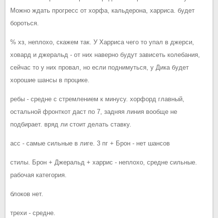
Можно ждать прогресс от хорфа, кальдерона, харриса. будет
бороться.
% хз, неплохо, скажем так. У Харриса чего то упал в джерси,
ховард и джеральд - от них наверно будут зависеть колебания,
сейчас то у них провал, но если поднимуться, у Дика будет
хорошие шансы в процике.
ребы - средне с стремлением к минусу. хорфорд главный,
остальной фронткот даст по 7, задняя линия вообще не
подбирает. вряд ли стоит делать ставку.
асс - самые сильные в лиге. 3 пг + Брон - нет шансов
стилы. Брон + Джеральд + харрис - неплохо, средне сильные.
рабочая категория.
блоков нет.
трехи - средне.