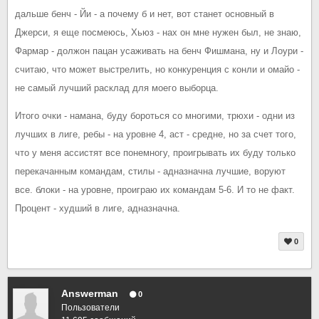
дальше бенч - Йи - а почему б и нет, вот станет основный в
Джерси, я еще посмеюсь, Хьюз - нах он мне нужен был, не знаю,
Фармар - должон пацан усаживать на бенч Фишмана, ну и Лоури -
считаю, что может выстрелить, но конкуренция с конли и омайо -
не самый лучший расклад для моего выборца.
Итого очки - намана, буду бороться со многими, трюхи - одни из
лучших в лиге, ребы - на уровне 4, аст - средне, но за счет того,
что у меня ассистят все понемногу, проигрывать их буду только
перекачанным командам, стилы - адназначна лучшие, воруют
все. блоки - на уровне, проиграю их командам 5-6. И то не факт.
Процент - худший в лиге, адназначна.
0
Answerman
0
Пользователи