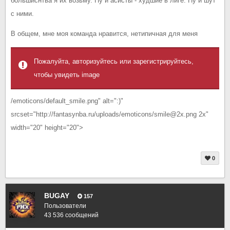
большиснтва я их возьму. Ну и асисты - худшие в лиге. Ну и шут
с ними.
В общем, мне моя команда нравится, нетипичная для меня
Пожалуйта, авторизуйтесь или зарегистрируйтесь,
чтобы увидеть image
/emoticons/default_smile.png" alt=":)"
srcset="http://fantasynba.ru/uploads/emoticons/smile@2x.png 2x"
width="20" height="20">
0
BUGAY
157
Пользователи
43 536 сообщений