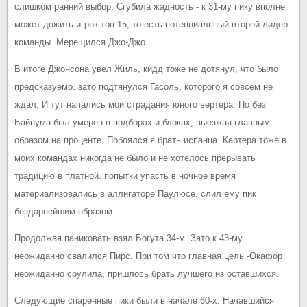
слишком ранний выбор. Сгубила жадность - к 31-му пику вполне
может дожить игрок топ-15, то есть потенциальный второй лидер
команды. Мерещился Джо-Джо.
В итоге Джонсона увел Жиль, кидд тоже не дотянул, что было
предсказуемо. зато подтянулся Гасоль, которого я совсем не
ждал. И тут начались мои страдания юного вертера. По без
Байнума был умерен в подборах и блоках, выезжая главным
образом на проценте. Побоялся я брать испанца. Картера тоже в
моих командах никогда не было и не хотелось прерывать
традицию в платной. попытки упасть в ночное время
материализовались в аллигаторе Паулюсе. слил ему пик
бездарнейшим образом.
Продолжая паниковать взял Богута 34-м. Зато к 43-му
неожиданно свалился Пирс. При том что главная цель -Окафор
неожиданно срулила, пришлось брать лучшего из оставшихся.
Следующие спаренные пики были в начале 60-х. Начавшийся