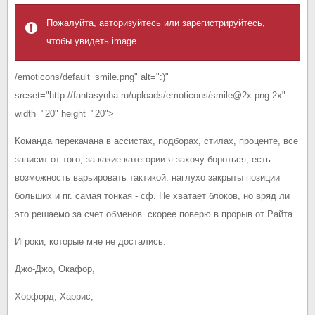
Пожалуйта, авторизуйтесь или зарегистрируйтесь,
чтобы увидеть image
/emoticons/default_smile.png" alt=":)"
srcset="http://fantasynba.ru/uploads/emoticons/smile@2x.png 2x"
width="20" height="20">
Команда перекачана в ассистах, подборах, стилах, проценте, все
зависит от того, за какие категории я захочу бороться, есть
возможность варьировать тактикой. наглухо закрыты позиции
больших и пг. самая тонкая - сф. Не хватает блоков, но вряд ли
это решаемо за счет обменов. скорее поверю в прорыв от Райта.
Игроки, которые мне не достались.
Джо-Джо, Окафор,
Хорфорд, Харрис,