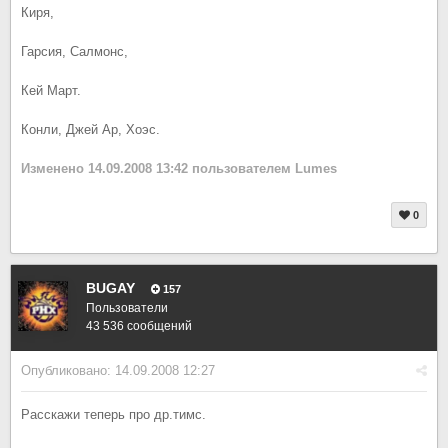
Киря,
Гарсия, Салмонс,
Кей Март.
Конли, Джей Ар, Хоэс.
Изменено
14.09.2008 13:42
пользователем Lumes
0
BUGAY
157
Пользователи
43 536 сообщений
Опубликовано:
14.09.2008 12:27
Расскажи теперь про др.тимс.