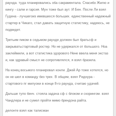
раунда. туда планировались оба сакраментала. Спасибо Жилю и
кингу - салм и гарсия. Мун тоже был аут. И Бен. После Ли взял
Гудена - лучшегоиз имевшихся больших. единственный надежный
стартер в Чикаго, стал давать защитную статистику, надеюсь, не
подведет.
Третьим пиком в седьмом раунде должен был братьсф и
закрыватьстартовый ростер. Но не удержался от большого. Ноа
заклеймили, а вот статистика здорового Нене ввела меня экстаз
и, как здравый смысл не сопротивлялся, я взял бразила.
На конец восьмого планировал конли. Джей Ар тоже хотелся, но
он не шел в команду без трех. В общем, взял Риднура -
стартового пг милуоки в конце 8-го раунда, считаю удачей.
Дальше тупо бенч. стояла задача сф с блоком и скорингом. взял
Чандлера и не сумел пройти мимо брендона райта.
делонте взял как талисман