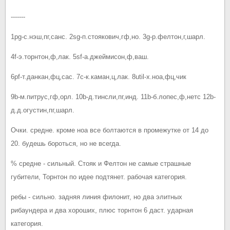
-------
1pg-с.нэш,пг,санс. 2sg-п.стоякович,гф,но. 3g-р.фелтон,г,шарл.
4f-э.торнтон,ф,лак. 5sf-а.джеймисон,ф,ваш.
6pf-т.данкан,фц,сас. 7c-к.каман,ц,лак. 8util-х.ноа,фц,чик
9b-м.питрус,гф,орл. 10b-д.тинсли,пг,инд. 11b-б.лопес,ф,нетс 12b-
д.д.огустин,пг,шарл.
Очки. средне. кроме ноа все болтаются в промежутке от 14 до
20. будешь бороться, но не всегда.
% средне - сильный. Стояк и Фелтон не самые страшные
губители, Торнтон по идее подтянет. рабочая категория.
ребы - сильно. задняя линия филонит, но два элитных
рибаундера и два хороших, плюс торнтон 6 даст. ударная
категория.