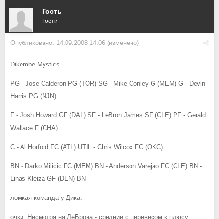
Гость
Гости
Опубликовано:
14.09.2008 14:06
(изменено)
Dikembe Mystics
PG - Jose Calderon PG (TOR) SG - Mike Conley G (MEM) G - Devin
Harris PG (NJN)
F - Josh Howard GF (DAL) SF - LeBron James SF (CLE) PF - Gerald
Wallace F (CHA)
C - Al Horford FC (ATL) UTIL - Chris Wilcox FC (OKC)
BN - Darko Milicic FC (MEM) BN - Anderson Varejao FC (CLE) BN -
Linas Kleiza GF (DEN) BN -
ломкая команда у Дика.
очки. Несмотря на ЛеБрона - средние с перевесом к плюсу.