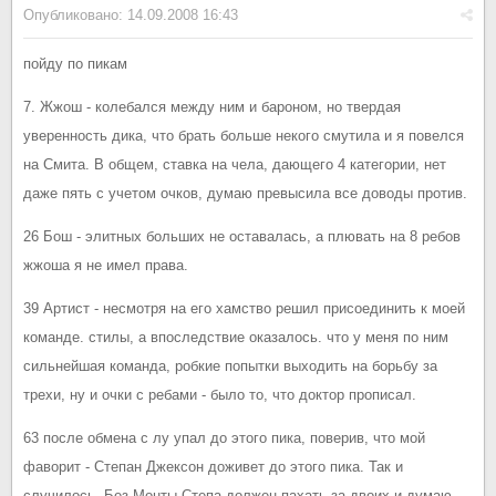
Опубликовано:
14.09.2008 16:43
пойду по пикам
7. Жжош - колебался между ним и бароном, но твердая
уверенность дика, что брать больше некого смутила и я повелся
на Смита. В общем, ставка на чела, дающего 4 категории, нет
даже пять с учетом очков, думаю превысила все доводы против.
26 Бош - элитных больших не оставалась, а плювать на 8 ребов
жжоша я не имел права.
39 Артист - несмотря на его хамство решил присоединить к моей
команде. стилы, а впоследствие оказалось. что у меня по ним
сильнейшая команда, робкие попытки выходить на борьбу за
трехи, ну и очки с ребами - было то, что доктор прописал.
63 после обмена с лу упал до этого пика, поверив, что мой
фаворит - Степан Джексон доживет до этого пика. Так и
случилось. Без Монты Степа должен пахать за двоих и думаю,