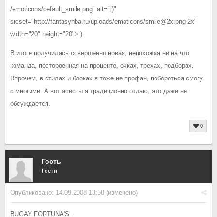
/emoticons/default_smile.png" alt=":)"
srcset="http://fantasynba.ru/uploads/emoticons/smile@2x.png 2x"
width="20" height="20"> )
В итоге получилась совершенно новая, непохожая ни на что
команда, постороенная на проценте, очках, трехах, подборах.
Впрочем, в стилах и блоках я тоже не профан, побороться смогу
с многими. А вот асисты я традиционно отдаю, это даже не
обсуждается.
0
Гость
Гости
Опубликовано:
14.09.2008 13:58
(изменено)
BUGAY FORTUNA'S.