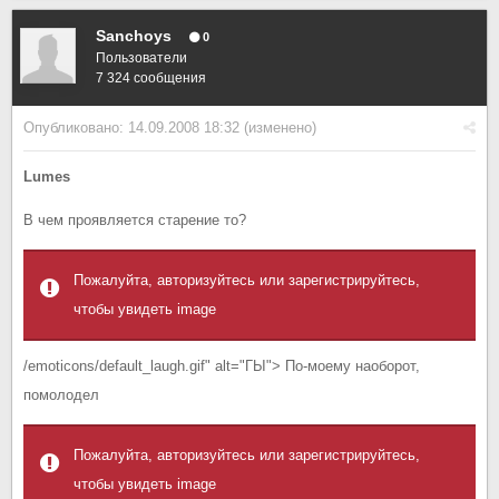
Sanchoys
0
Пользователи
7 324 сообщения
Опубликовано:
14.09.2008 18:32
(изменено)
Lumes
В чем проявляется старение то?
Пожалуйта, авторизуйтесь или зарегистрируйтесь,
чтобы увидеть image
/emoticons/default_laugh.gif" alt="ГЫ"> По-моему наоборот,
помолодел
Пожалуйта, авторизуйтесь или зарегистрируйтесь,
чтобы увидеть image