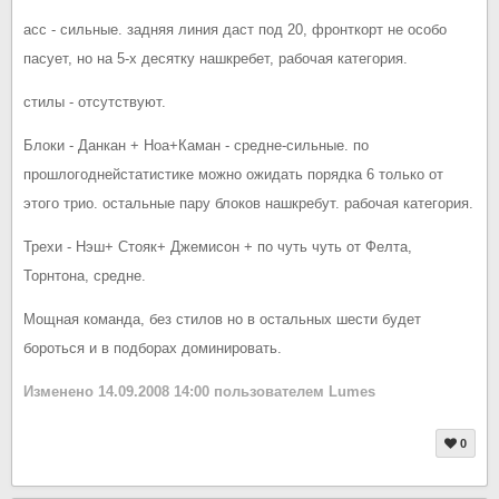
асс - сильные. задняя линия даст под 20, фронткорт не особо
пасует, но на 5-х десятку нашкребет, рабочая категория.
стилы - отсутствуют.
Блоки - Данкан + Ноа+Каман - средне-сильные. по
прошлогоднейстатистике можно ожидать порядка 6 только от
этого трио. остальные пару блоков нашкребут. рабочая категория.
Трехи - Нэш+ Стояк+ Джемисон + по чуть чуть от Фелта,
Торнтона, средне.
Мощная команда, без стилов но в остальных шести будет
бороться и в подборах доминировать.
Изменено
14.09.2008 14:00
пользователем Lumes
0