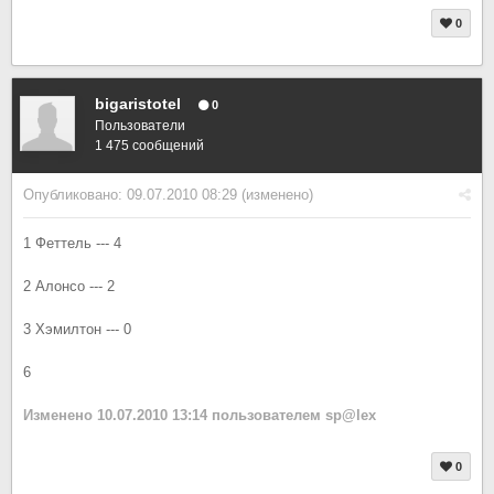
0
bigaristotel
0
Пользователи
1 475 сообщений
Опубликовано:
09.07.2010 08:29
(изменено)
1 Феттель --- 4
2 Алонсо --- 2
3 Хэмилтон --- 0
6
Изменено
10.07.2010 13:14
пользователем sp@lex
0