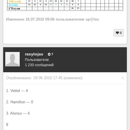
Изменено
16.07.2010 09:06
пользователем sp@lex
0
rasytojas
7
Пользователи
1 230 сообщений
Опубликовано:
29.06.2010 17:45
(изменено)
1. Vettel --- 4
2. Hamilton --- 0
3. Alonso --- 4
8