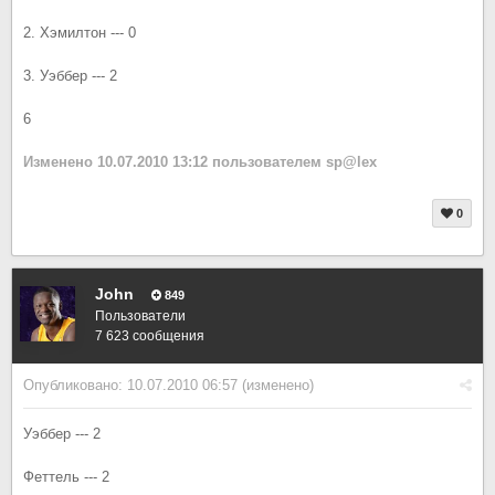
2. Хэмилтон --- 0
3. Уэббер --- 2
6
Изменено
10.07.2010 13:12
пользователем sp@lex
0
John
849
Пользователи
7 623 сообщения
Опубликовано:
10.07.2010 06:57
(изменено)
Уэббер --- 2
Феттель --- 2