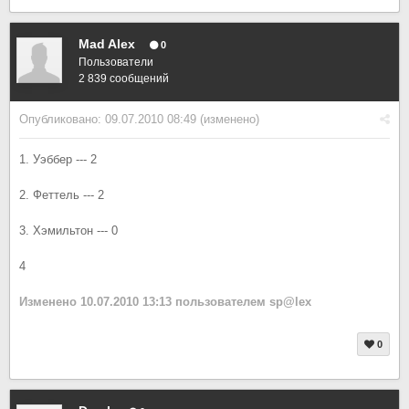
Mad Alex
0
Пользователи
2 839 сообщений
Опубликовано:
09.07.2010 08:49
(изменено)
1. Уэббер --- 2
2. Феттель --- 2
3. Хэмильтон --- 0
4
Изменено
10.07.2010 13:13
пользователем sp@lex
0