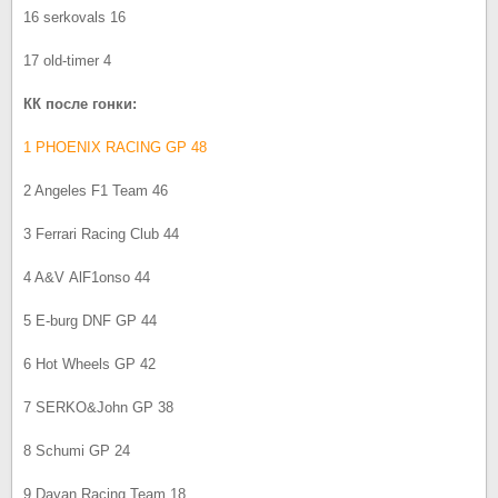
16 serkovals 16
17 old-timer 4
КК после гонки:
1 PHOENIX RACING GP 48
2 Angeles F1 Team 46
3 Ferrari Racing Club 44
4 A&V АlF1onso 44
5 E-burg DNF GP 44
6 Hot Wheels GP 42
7 SERKO&John GP 38
8 Schumi GP 24
9 Dayan Racing Team 18