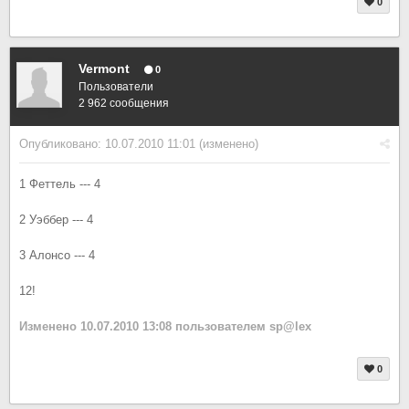
0
Vermont
0
Пользователи
2 962 сообщения
Опубликовано:
10.07.2010 11:01
(изменено)
1 Феттель --- 4
2 Уэббер --- 4
3 Алонсо --- 4
12!
Изменено
10.07.2010 13:08
пользователем sp@lex
0