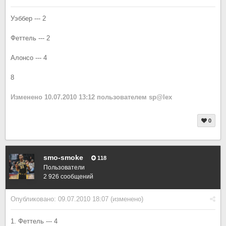
Уэббер --- 2
Феттель --- 2
Алонсо --- 4
8
Изменено
10.07.2010 13:12
пользователем sp@lex
0
smo-smoke
118
Пользователи
2 926 сообщений
Опубликовано:
09.07.2010 18:07
(изменено)
1. Феттель --- 4