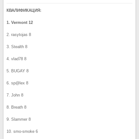
КВАЛИФИКАЦИЯ:
1. Vermont 12
2. rasytojas 8
3. Stealth 8
4. vlad78 8
5. BUGAY 8
6. sp@lex 8
7. John 8
8. Breath 8
9. Slammer 8
10. smo-smoke 6