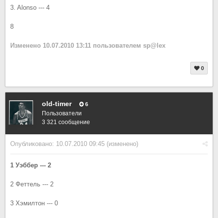
3. Alonso --- 4
8
Изменено
10.07.2010 13:11
пользователем sp@lex
0
old-timer
6
Пользователи
3 321 сообщение
Опубликовано:
10.07.2010 09:45
(изменено)
1 Уэббер --- 2
2 Феттель --- 2
3 Хэмилтон --- 0