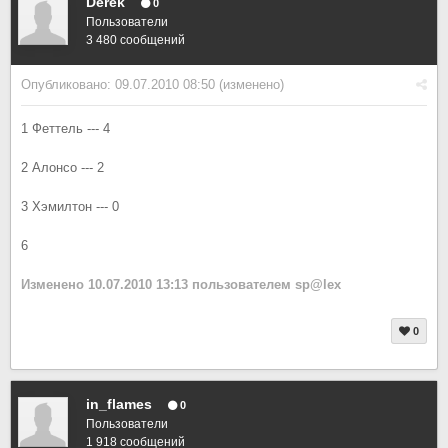
Derek
0
Пользователи
3 480 сообщений
Опубликовано:
09.07.2010 08:50
(изменено)
1 Феттель --- 4
2 Алонсо --- 2
3 Хэмилтон --- 0
6
Изменено
10.07.2010 13:13
пользователем sp@lex
0
in_flames
0
Пользователи
1 918 сообщений