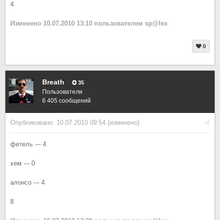
4
Изменено
10.07.2010 13:10
пользователем sp@lex
0
Breath
35
Пользователи
6 405 сообщений
Опубликовано:
10.07.2010 09:54
(изменено)
фетель --- 4
хем --- 0
алонсо --- 4
8