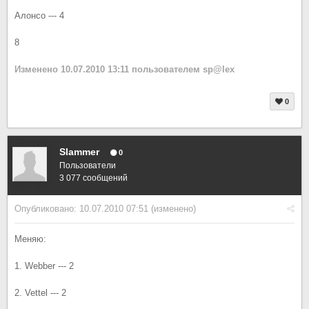
Алонсо --- 4
8
Изменено
10.07.2010 13:11
пользователем sp@lex
0
Slammer
0
Пользователи
3 077 сообщений
Опубликовано:
10.07.2010 07:51
(изменено)
Меняю:
1. Webber --- 2
2. Vettel --- 2