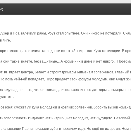
о)
» Бузер и Ноа залечили раны, Роуз стал опытнее. Они никого не потеряли. Ск
 лиге.
Море таланта, атлетизма, молодости всего в 3-х игроках. Куча мотивации. В 
та они такие знаете, беззащитные... А кроме них в доме и нет никого... Поэ
аут, КГ играет центра, бегает и строит гримасы бигменам соперников. Главн
 Но пока Рей-Рей попадает, Пирс продаёт свои фокусы молодым, они будут жи
Ховарду надо понять, что его команда использовала все джокеры, а выигрышн
 улететь.
а сезона: сможет ли куча молодежи и крепких ролевиков, бросить вызов команда
ротивоположность Индиане: нет интриги, нет молодых, нет будущего. Безликий
, не слышали» Парни показали зубы в прошлом году. Но ещё не их время. Нем