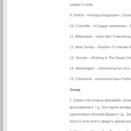
заявят о себе.
9. Detroit - «Назад в будущее». Ско
10. Charlotte - «Сердце чемпиона». 
11. Milwaukee - «Epic fail» Совсем 
12. New Jersey - «Бабло» О том как 
13. Toronto - «Rolling In The Deep»
14. Washington - «Легкоатлеты» Кто-
15. Cleveland - «Асенизаторы» Рабо
Запад
1. Dallas «Не родись красивой» Зна
кроссоверов и. т.д. Эти парни иног
одноножных бросков Дирка и т.д.. З
просто хочу опять увидеть Дирка р