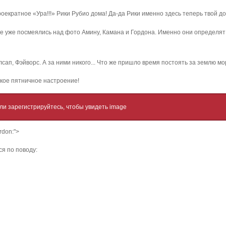
оекратное «Ура!!!» Рики Рубио дома! Да-да Рики именно здесь теперь твой дом
Все уже посмеялись над фото Амину, Камана и Гордона. Именно они определят
лсап, Фэйворс. А за ними никого... Что же пришло время постоять за землю м
егкое пятничное настроение!
ли зарегистрируйтесь, чтобы увидеть image
ardon:">
ся по поводу: