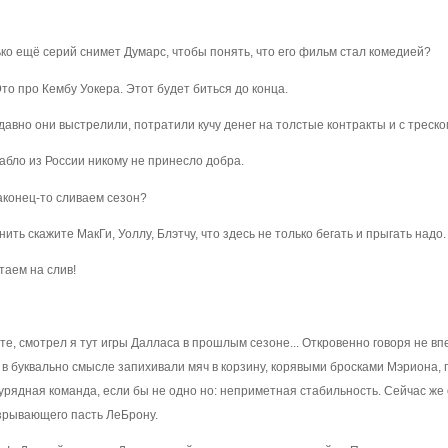
лько ещё серий снимет Думарс, чтобы понять, что его фильм стал комедией?
Это про Кембу Уокера. Этот будет биться до конца.
недавно они выстрелили, потратили кучу денег на толстые контракты и с треско
бабло из России никому не принесло добра.
 Наконец-то сливаем сезон?
нить скажите МакГи, Уоллу, Блэтчу, что здесь не только бегать и прыгать надо.
таем на слив!
ете, смотрел я тут игры Далласа в прошлым сезоне... Откровенно говоря не в
да в буквально смысле запихивали мяч в корзину, корявыми бросками Мэриона
аурядная команда, если бы не одно но: неприметная стабильность. Сейчас ж
азрывающего пасть ЛеБрону.