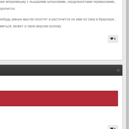
ские вперемешку с лыцарями шпанскими, ландскнехтами германскими,
оропится.
нибудь умные мысли посетят и растечется он ими по окну в браузере ,
омиться, может и свою версию изложу.
0
0