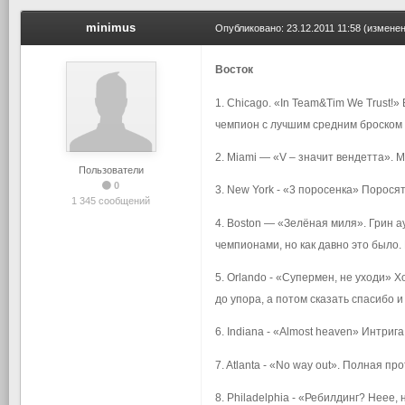
minimus
Опубликовано:
23.12.2011 11:58
(изменен
Восток
1. Chicago. «In Team&Tim We Trust!
чемпион с лучшим средним броском в
2. Miami — «V – значит вендетта». 
Пользователи
0
3. New York - «3 поросенка» Порося
1 345 сообщений
4. Boston — «Зелёная миля». Грин 
чемпионами, но как давно это было.
5. Orlando - «Супермен, не уходи» 
до упора, а потом сказать спасибо и
6. Indiana - «Almost heaven» Интриг
7. Atlanta - «No way out». Полная п
8. Philadelphia - «Ребилдинг? Неее