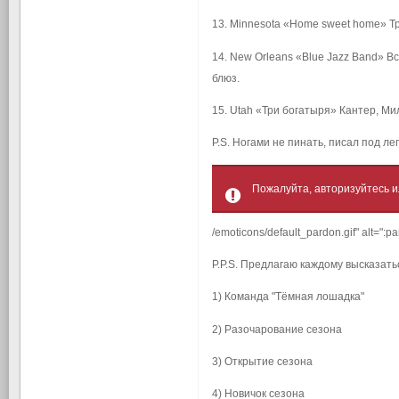
13. Minnesota «Home sweet home» Тр
14. New Orleans «Blue Jazz Band» 
блюз.
15. Utah «Три богатыря» Кантер, Ми
P.S. Ногами не пинать, писал под л
Пожалуйта, авторизуйтесь и
/emoticons/default_pardon.gif" alt=":p
P.P.S. Предлагаю каждому высказать
1) Команда "Тёмная лошадка"
2) Разочарование сезона
3) Открытие сезона
4) Новичок сезона