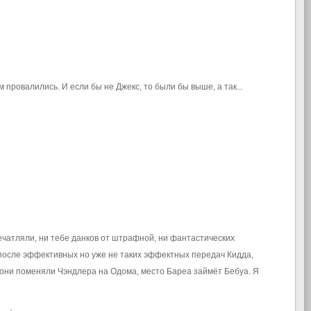
м провалились. И если бы не Джекс, то были бы выше, а так...
печатляли, ни тебе данков от штрафной, ни фантастических
, после эффективных но уже не таких эффектных передач Кидда,
е они поменяли Чэндлера на Одома, место Бареа займёт Бебуа. Я