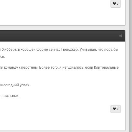
0
т Хибберт, в хорошей форме сейчас Гренджер. Учитывая, что пора бы
ся.
ти команду к перстням. Более того, я не удивлюсь, если Клиторальные
ошлогодний успех.
 остальных.
0