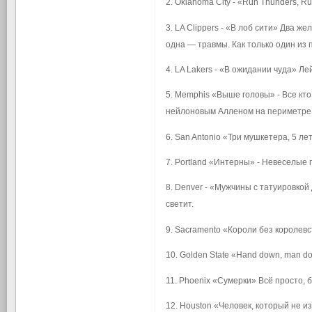
2. Oklahoma City - «Run Thunders, R
3. LA Clippers - «В лоб сити» Два 
одна — травмы. Как только один из
4. LA Lakers - «В ожидании чуда» Л
5. Memphis «Выше головы» - Все кто
нейлоновым Алленом на периметре
6. San Antonio «Три мушкетера, 5 л
7. Portland «Интерны» - Невеселые 
8. Denver - «Мужчины с татуировкой
светит.
9. Sacramento «Короли без королевс
10. Golden State «Hand down, man d
11. Phoenix «Сумерки» Всё просто, 
12. Houston «Человек, который не и