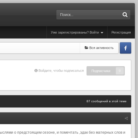
Уже зарегистрированы? Войти
Регистрация
Вся активность
Fa
Войдите, чтобы подписаться
Подписчики
0
87 сообщений в этой теме
слями о предстоящем сезоне, и помечтать ,эдак без матерных слов и