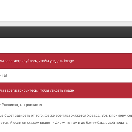
ли зарегистрируйтесь, чтобы увидеть image
"> ГЫ
ли зарегистрируйтесь, чтобы увидеть image
Ы"> Расписал, так расписал
е будет зависеть от того, где же все-таки окажется Ховард. Вот, к примеру, 
ся. А если он скажем рванет к Дирку, то там и до бэк-ту-бэка рукой подать...