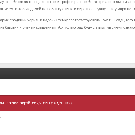
йдутся в битве за кольца золотые и трофеи разные богатыри афро-американ
витязем, который домой на побывку отбыл и обратно в лучшую лигу мира не т
тарые традиции херить и надо бы темку соответствующую начать. Глядь, кого-
ень близкий и очень насыщенный. А я только рад буду с этими мыслями ознак
ли зарегистрируйтесь, чтобы увидеть image
>