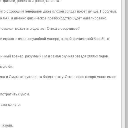
сь физики, ролевых игроков, таланта.
м, что с хорошим генералом даже плохой солдат воюет лучше. Проблема
о ЛАК, а именно физическое превосходство будет нивелировано.
сломался, может это сделает Отиса сговорчивее?
ни играют в очень неудобной манере, вязкой, физической борьбе, с
личный тренер, разумный ГМ и самая скучная звезда 2000-х годов.
д силён.
на и Смита это уже не та банда с тату. Откровенно говоря много им не
потратить с умом.
ами до него.
 Газоля.