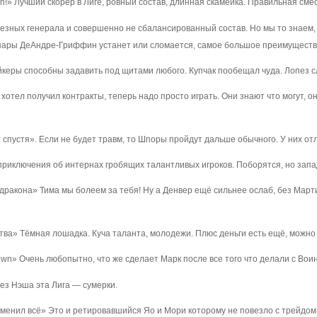
un!» Лучший скорер в Лиге, ровный состав, длинная скамейка. Правильная сме
железных генерала и совершенно не сбалансированный состав. Но мы то знае
 пары ДеАндре-Гриффин устанет или сломается, самое большое преимуществ
ейкеры способны задавить под щитами любого. Купчак пообещал чуда. Лопез 
 хотел получил контракты, теперь надо просто играть. Они знают что могут, о
ет спустя». Если не будет травм, то Шпоры пройдут дальше обычного. У них от
приключения об интернах гробящих талантливых игроков. Поборятся, но запа
 дракона» Тима мы болеем за тебя! Ну а Денвер ещё сильнее ослаб, без Марти
тва» Тёмная лошадка. Куча таланта, молодежи. Плюс деньги есть ещё, можно 
own» Очень любопытно, что же сделает Марк после все того что делали с Воин
без Нэша эта Лига — сумерки.
зменил всё» Это и ретировавшийся Яо и Мори которому не повезло с трейдом