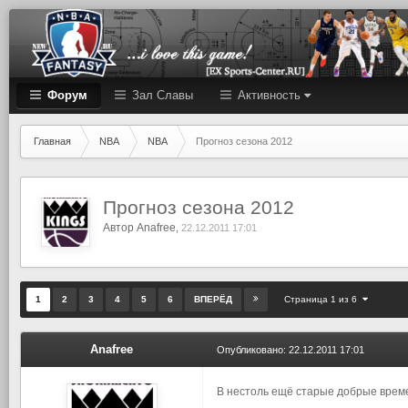
Форум
Зал Cлавы
Активность
Главная
NBA
NBA
Прогноз сезона 2012
Прогноз сезона 2012
Автор
Anafree
,
22.12.2011 17:01
Страница 1 из 6
1
2
3
4
5
6
ВПЕРЁД
Anafree
Опубликовано:
22.12.2011 17:01
В нестоль ещё старые добрые време