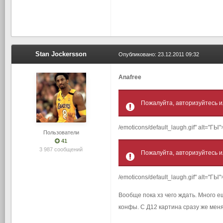
Stan Jockersson
Опубликовано:
23.12.2011 09:32
Anafree
Пожалуйта, авторизуйтесь и
/emoticons/default_laugh.gif" alt="ГЫ
Пользователи
41
3 987 сообщений
Пожалуйта, авторизуйтесь и
/emoticons/default_laugh.gif" alt="Г
Вообще пока хз чего ждать. Много ещ
конфы. С Д12 картина сразу же меняет