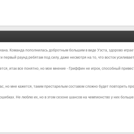
диана. Команда пополнилась добротным большим в виде Уэста, здорово играе
и первый раунд ребятам под силу, даже несмотря на то, что восток усиливает
ется, итак все понятно, но мое мнение - Гриффин не игрок, способный привес
ас, но мне кажется, таким престарелым составом сложно будет повторить пр
ошибках. Не люблю их, но в этом сезоне шансов на чемпионство у них больше