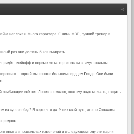
амейка неплохая. Много характера. С ними МВП, лучший тренер и
прошлый раз они должны были выиграть.
тому придёт плейофф и первые же матерые волки снимут скальпы.
ый персонаж — юркий мышонок с большим сердцем Рондо. Они были
ть.
ой комбинации всё нет. Лопез сломался, поэтому надо молчать, тащить
м из суперзвёзд? Я верю, что да. У них свой путь, это не Оклахома.
 середняк.
ного опыта и правильных изменений и в следующем году эти парни