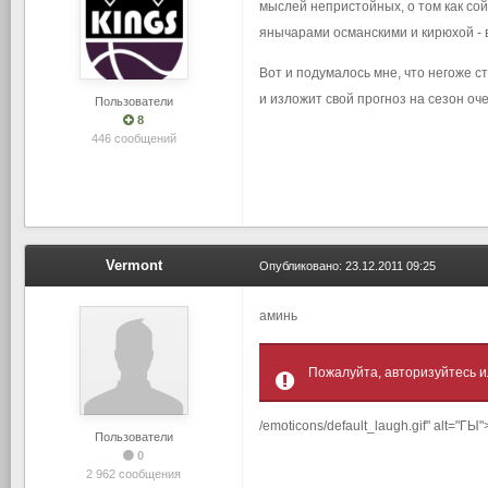
мыслей непристойных, о том как со
янычарами османскими и кирюхой - 
Вот и подумалось мне, что негоже с
и изложит свой прогноз на сезон оч
Пользователи
8
446 сообщений
Vermont
Опубликовано:
23.12.2011 09:25
аминь
Пожалуйта, авторизуйтесь и
/emoticons/default_laugh.gif" alt="ГЫ"
Пользователи
0
2 962 сообщения