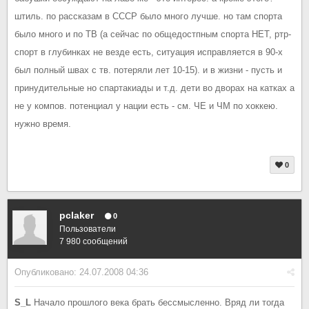
штиль. по рассказам в СССР было много лучше. но там спорта
было много и по ТВ (а сейчас по общедостпным спорта НЕТ, ртр-
спорт в глубинках не везде есть, ситуация исправляется в 90-х
был полный швах с тв. потеряли лет 10-15). и в жизни - пусть и
принудительные но спартакиады и т.д. дети во дворах на катках а
не у компов. потенциал у нации есть - см. ЧЕ и ЧМ по хоккею.
нужно время.
0
pclaker
0
Пользователи
7 980 сообщений
Опубликовано:
24.07.2008 04:36
S_L
Начало прошлого века брать бессмысленно. Вряд ли тогда