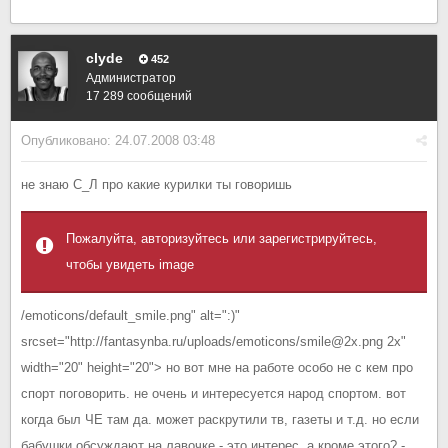
clyde
452
Администратор
17 289 сообщений
Опубликовано:
24.07.2008 03:48
не знаю С_Л про какие курилки ты говоришь
Пожалуйта, авторизуйтесь или зарегистрируйтесь,
чтобы увидеть image
/emoticons/default_smile.png" alt=":)"
srcset="http://fantasynba.ru/uploads/emoticons/smile@2x.png 2x"
width="20" height="20"> но вот мне на работе особо не с кем про
спорт поговорить. не очень и интересуется народ спортом. вот
когда был ЧЕ там да. может раскрутили тв, газеты и т.д. но если
бабушки обсуждают на лавочке - это интерес. а кроме этого? -