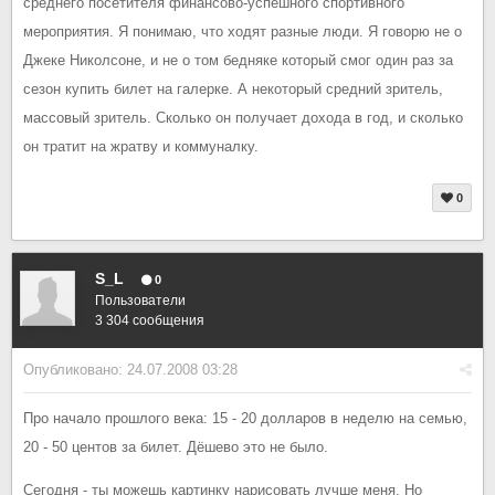
среднего посетителя финансово-успешного спортивного
мероприятия. Я понимаю, что ходят разные люди. Я говорю не о
Джеке Николсоне, и не о том бедняке который смог один раз за
сезон купить билет на галерке. А некоторый средний зритель,
массовый зритель. Сколько он получает дохода в год, и сколько
он тратит на жратву и коммуналку.
0
S_L
0
Пользователи
3 304 сообщения
Опубликовано:
24.07.2008 03:28
Про начало прошлого века: 15 - 20 долларов в неделю на семью,
20 - 50 центов за билет. Дёшево это не было.
Сегодня - ты можешь картинку нарисовать лучше меня. Но