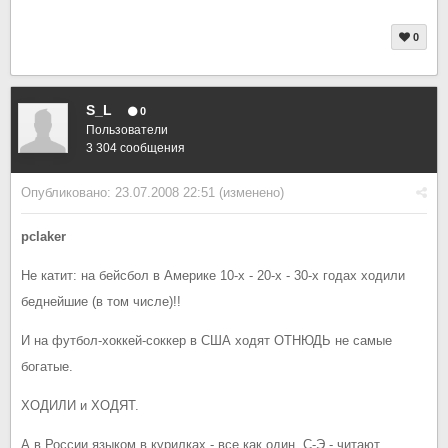
0
S_L
0
Пользователи
3 304 сообщения
Опубликовано:
23.07.2008 22:51
(изменено)
pclaker
Не катит: на бейсбол в Америке 10-х - 20-х - 30-х годах ходили
беднейшие (в том числе)!!
И на футбол-хоккей-соккер в США ходят ОТНЮДЬ не самые
богатые.
ХОДИЛИ и ХОДЯТ.
А в России языком в курилках - все как один, С-Э - читают