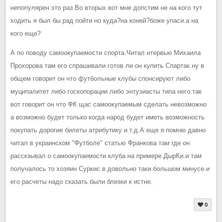
непопулярен это раз.Во вторых вот мне допстим не на кого тут
ходить я был бы рад пойти но куда?на коней?боже упаси.а на
кого еще?
А по поводу самоокупаемости спорта.Читал нтервью Михаила
Прохорова там его спрашивали готов ли он купить Спартак.ну в
общем говорит он что футбольные клубы спонсируют либо
муципалитет либо госкопорации либо энтузиасты типа него.так
вот говорит он что ФК щас самоокупаемым сделать невозможно
а возможно будет только когда народ будет иметь возможность
покупать дорогие билеты атрибутику и т.д.А еще я помню давно
читал в украинском "Футболе" статью Франкова там где он
расскзывал о самоокупаемости клуба на примере ДырКи.и там
получалось то хозяин Суркис в довольно таки большом минусе.и
его расчеты надо сказать были близки к истне.
0