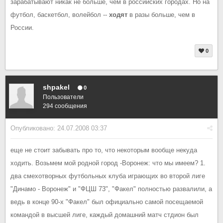
зарабатывают никак не больше, чем в российских городах. Но на
футбол, баскетбол, волейбол --
ходят
в разы больше, чем в
России.
0
shpakel
0
Пользователи
294 сообщения
Опубликовано:
24.07.2008 03:37
еще не стоит забывать про то, что некоторым вообще некуда
ходить. Возьмем мой родной город -Воронеж: что мы имеем? 1.
два смехотворных футбольных клуба играющих во второй лиге
"Динамо - Воронеж" и "ФЦШ 73", "Факел" полностью развалили, а
ведь в конце 90-х "Факел" был официально самой посещаемой
командой в высшей лиге, каждый домашний матч стдион был