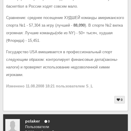
баскетбол в России ходят совсем мало.
Сравнение: среднее посещение ХУДШЕЙ команды американского
спорта №1 - 57,304 за игру (лучшей -
88,090
). В спорте №2 вилка
огромная: Лучшие команды(обе из NY) - 50+ тысяч, худшая
(Флорида) - 15,451.
Государство USA вмешивается в профессиональный спорт
следующим образом: контролирует финансовые дела(законы-
налоги) и проверяет использование недозволенной химии
игроками.
Изменено
11.08.2008 18:21
пользователем S_L
0
pclaker
0
Пользователи