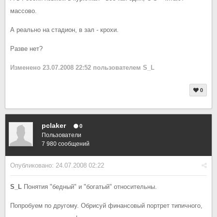
массово.
А реально на стадион, в зал - крохи.
Разве нет?
Изменено
23.07.2008 22:52
пользователем S_L
0
pclaker
0
Пользователи
7 980 сообщений
Опубликовано:
24.07.2008 02:22
S_L
Понятия "бедный" и "богатый" относительны.
Попробуем по другому. Обрисуй финансовый портрет типичного,