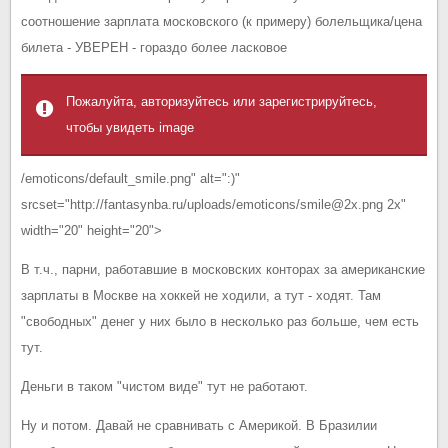
соотношение зарплата московского (к примеру) болельщика/цена
билета - УВЕРЕН - гораздо более ласковое
Пожалуйта, авторизуйтесь или зарегистрируйтесь,
чтобы увидеть image
/emoticons/default_smile.png" alt=":)"
srcset="http://fantasynba.ru/uploads/emoticons/smile@2x.png 2x"
width="20" height="20">
В т.ч., парни, работавшие в московских конторах за американские
зарплаты в Москве на хоккей не ходили, а тут - ходят. Там
"свободных" денег у них было в несколько раз больше, чем есть
тут.
Деньги в таком "чистом виде" тут не работают.
Ну и потом. Давай не сравнивать с Америкой. В Бразилии