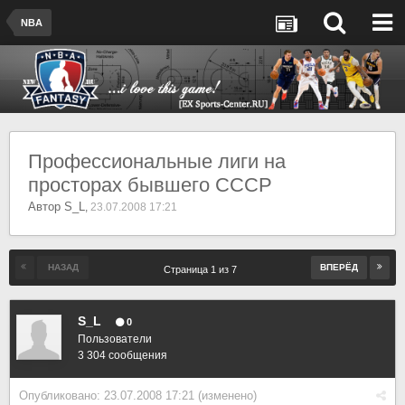
NBA
Профессиональные лиги на
просторах бывшего СССР
Автор
S_L
,
23.07.2008 17:21
НАЗАД
ВПЕРЁД
Страница 1 из 7
S_L
0
Пользователи
3 304 сообщения
Опубликовано:
23.07.2008 17:21
(изменено)