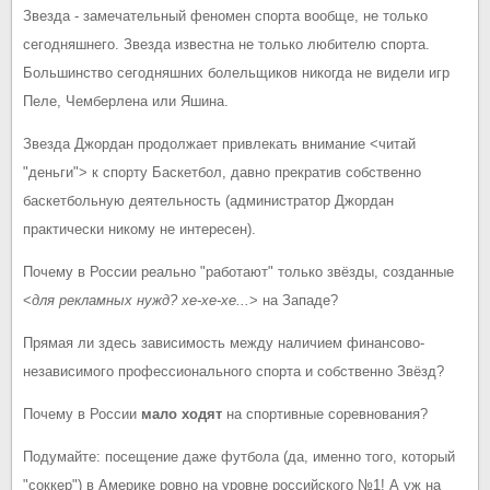
Звезда - замечательный феномен спорта вообще, не только
сегодняшнего. Звезда известна не только любителю спорта.
Большинство сегодняшних болельщиков никогда не видели игр
Пеле, Чемберлена или Яшина.
Звезда Джордан продолжает привлекать внимание <читай
"деньги"> к спорту Баскетбол, давно прекратив собственно
баскетбольную деятельность (администратор Джордан
практически никому не интересен).
Почему в России реально "работают" только звёзды, созданные
<
для рекламных нужд? хе-хе-хе...
> на Западе?
Прямая ли здесь зависимость между наличием финансово-
независимого профессионального спорта и собственно Звёзд?
Почему в России
мало ходят
на спортивные соревнования?
Подумайте: посещение даже футбола (да, именно того, который
"соккер") в Америке ровно на уровне российского №1! А уж на