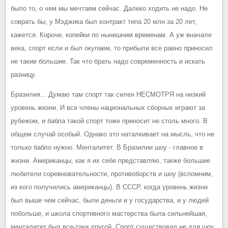
было то, о чем мы мечтаем сейчас. Далеко ходить не надо. Не
соврать бы, у Мэджика был контракт типа 20 млн за 20 лет,
кажется. Короче, копейки по нынешним временам. А уж вначале
века, спорт если и был окупаем, то прибыли все равно приносил
не такие большие. Так что брать надо современность и искать
разницу.
Бразилия... Думаю там спорт так силен НЕСМОТРЯ на низкий
уровень жизни. И все члены национальных сборных играют за
рубежом, и бабла такой спорт тоже приносит не столь много. В
общем случай особый. Однако это наталкивает на мысль, что не
только бабло нужно. Менталитет. В Бразилии шоу - главное в
жизни. Американцы, как я их себе представляю, также большие
любители соревновательности, противоборств и шоу (вспомним,
из кого получились американцы). В СССР, когда уровень жизни
был выше чем сейчас, были деньги и у государства, и у людей
побольше, и школа спортивного мастерства была сильнейшая,
менталитет был все-таки другой. Спорт существовал не для шоу,