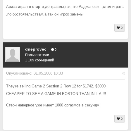
Ариза играл в старте,до травмы,так что Радманович ,стал играть
,по обстоятельствам,а так он игрок замены
0
dneprovec
0
Пользователи
1 109 сообщений
Опубликовано:
31.05.2008 18:33
They're selling Game 2 Section 2 Row 12 for $1742. $3000
CHEAPER TO SEE A GAME IN BOSTON THAN IN L.A.!!!
Стерн наверное уже имеет 1000 оргазмов в секунду
0