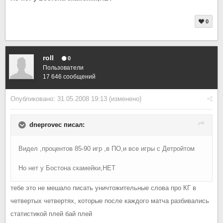
0
roll
0
Пользователи
17 646 сообщений
Опубликовано:
31.05.2008 19:13
(изменено)
dneprovec писал:
Видел ,процентов 85-90 игр ,в ПО,и все игры с Детройтом
Но нет у Бостона скамейки,НЕТ
тебе это не мешало писать уничтожительные слова про КГ в
четвертых четвертях, которые после каждого матча разбивались
статистикой плей бай плей