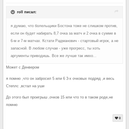
roll писал:
я думаю, что болельщики Бостона тоже не слишком против,
если он будет набирать 8,7 очка за матч и 2 очка в сумме в
6-м и 7-м матчах. Кстати Радманович - стартовый игрок, а не
запасной. В любом случае - уже прогресс, ты хоть
аргументы приводишь. Все же лучше так имхо...
Может с Денвером
я помню ,что он забросил 5 или 6 3-х очковых подряд ,и весь
Степлс ,встал на уши
До этого был проигрыш ,очков 15 или что то в таком роде,не
помню
0