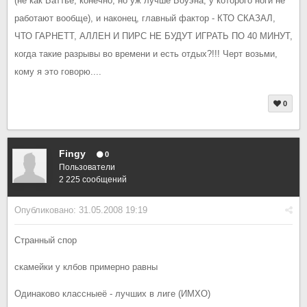
(не как Баттье, конечно, но уж лучше Боуэна, у которого ноги не
работают вообще), и наконец, главный фактор - КТО СКАЗАЛ,
ЧТО ГАРНЕТТ, АЛЛЕН И ПИРС НЕ БУДУТ ИГРАТЬ ПО 40 МИНУТ,
когда такие разрывы во времени и есть отдых?!!! Черт возьми,
кому я это говорю....
0
Fingy
0
Пользователи
2 225 сообщений
Опубликовано:
31.05.2008 19:19
Странный спор
скамейки у клбов примерно равны
Одинаково классныеё - лучших в лиге (ИМХО)