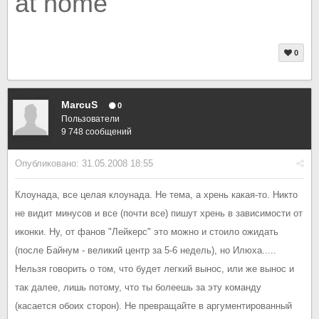
at home
0
MarcuS
0
Пользователи
9 748 сообщений
Опубликовано:
31.05.2008 18:55
Клоунада, все целая клоунада. Не тема, а хрень какая-то. Никто
не видит минусов и все (почти все) пишут хрень в зависимости от
иконки. Ну, от фанов "Лейкерс" это можно и стоило ожидать
(после Байнум - великий центр за 5-6 недель), но Илюха.....
Нельзя говорить о том, что будет легкий вынос, или же вынос и
так далее, лишь потому, что ты болеешь за эту команду
(касается обоих сторон). Не превращайте в аргументированный