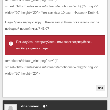
srcset="http://fantasynba.ru/uploads/emoticons/wink@2x.png 2x"
width="20" height="20"> Фил там был 10 раз... Фишер и Коби 4.
Надо брать первую игру... Какой там у Фила показатель после
победной первой игры? 41-0?
Пожалуйта, авторизуйтесь или зарегистрируйтесь,
чтобы увидеть image
/emoticons/default_wink.png" alt=";)"
srcset="http://fantasynba.ru/uploads/emoticons/wink@2x.png 2x"
width="20" height="20">
0
dneprovec
0