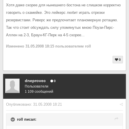
Хотя даже скорее для нынешнего бостона не слишком корректно
говорить о скамейке. Это лейкерс любит играть отрезки
резервистами. Риверс же предпочитает планомерную ротацию.
Так что стоит обсуждать силу упомянутых мною Поузи-Пирс-
Аллен на 2-3, Браун-КГ-Перк на 4-5 скорее...
Изменено
31.05.2008 18:15
пользователем roll
0
dneprovec
0
Пользователи
1 109 сообщений
Опубликовано:
31.05.2008 18:21
roll писал: