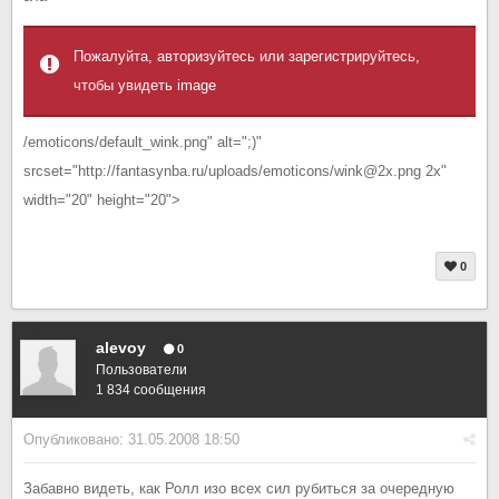
Пожалуйта, авторизуйтесь или зарегистрируйтесь,
чтобы увидеть image
/emoticons/default_wink.png" alt=";)"
srcset="http://fantasynba.ru/uploads/emoticons/wink@2x.png 2x"
width="20" height="20">
0
alevoy
0
Пользователи
1 834 сообщения
Опубликовано:
31.05.2008 18:50
Забавно видеть, как Ролл изо всех сил рубиться за очередную