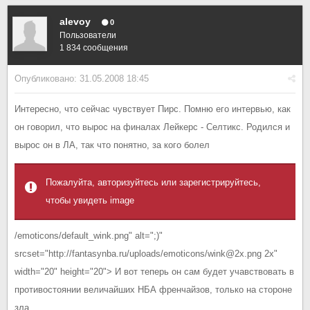
alevoy
0
Пользователи
1 834 сообщения
Опубликовано:
31.05.2008 18:45
Интересно, что сейчас чувствует Пирс. Помню его интервью, как
он говорил, что вырос на финалах Лейкерс - Селтикс. Родился и
вырос он в ЛА, так что понятно, за кого болел
Пожалуйта, авторизуйтесь или зарегистрируйтесь,
чтобы увидеть image
/emoticons/default_wink.png" alt=";)"
srcset="http://fantasynba.ru/uploads/emoticons/wink@2x.png 2x"
width="20" height="20"> И вот теперь он сам будет учавствовать в
противостоянии величайших НБА френчайзов, только на стороне
зла