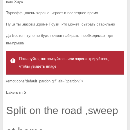
ваш Хоус
Туриафф ,очень хорошо ,играет в последнее время
Ну ,а ты ,назови ,кроме Поузи ,кто может ,сыграть,стабильно
Да Бостон ,тупо не будет очков набирать ,необходимых ,для
выигрыша
Пожалуйта, авторизуйтесь или зарегистрируйтесь,
чтобы увидеть image
/emoticons/default_pardon.gif" alt=":pardon:">
Lakers in 5
Split on the road ,sweep