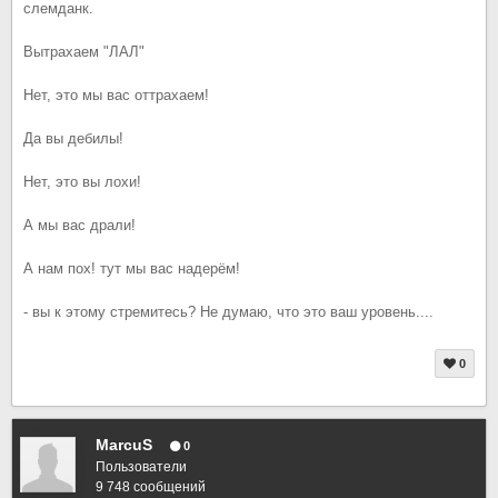
слемданк.
Вытрахаем "ЛАЛ"
Нет, это мы вас оттрахаем!
Да вы дебилы!
Нет, это вы лохи!
А мы вас драли!
А нам пох! тут мы вас надерём!
- вы к этому стремитесь? Не думаю, что это ваш уровень....
0
MarcuS
0
Пользователи
9 748 сообщений