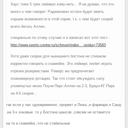
Хаус тоже 5 трех забивал кому-нить... Я не думаю, что это
много о чем говорит. Радманович кстати будет иметь
хоршие возможности в этой серии, т.к. с ним будет скорей
всего бегать Аллен.
специально по этому случаю я и написал вот этот пост -
http://www.sports-center.ru/scforum/index....ost&p=73583
Хотя даже скорее для нынешнего бостона не слишком
корректно говорить о скамейке. Это лейкерс любит играть
отрезки резервистами. Риверс же предпочитает
планомерную ротацию. Так что стоит обсуждать силу
упомянутых мною Поузи-Пирс-Аллен на 2-3, Браун-КГ-Перк
на 4-5 скорее...
так если у нас одновременно ,прорвет и Люка ,и фармара и Сашу
,на 3-х очковые .то у Бостона шансов ,совсем не останется
на то и скамейка ,что не стабильные