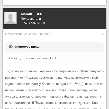
MarcuS
0
Пользователи
9 748 сообщений
Опубликовано:
31.05.2008 19:15
dneprovec писал:
Но нет у Бостона скамейки,НЕТ
Тогда это неизлечимо. Уверен? Посмотри матчи с "Кливлендом" и
выстрели от Пи Джея, посмотри на наличие взаимозаменямой
задней линии (не идет у Кассела, всегда есть Эдди), посмотри на
набор цепких и увесистых Бейби и Поува (леон вообще часто
экстра-фактором становился, спроси у фанов - они подтвердят),
есть великолепный Поузи, который смело может держать Коби