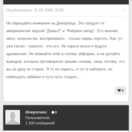
Опубликовано:
31.05.2008 18:58
Не обращайте внимания на Днепровца. Это продукт от
американских версий "Дома-2" и "Фабрики звезд". Его мнение,
имхо, конечно же, воспринимать - только нервы портить. Как тут
уже писал - трешток - это его. Не парьте мозги и будьте
адекватнее. Не вбивайте себе в голову эйфорию, и не делайте
выводов, которые противоречат вашим словам, лишь потому, что
вы за одну из сторон. Я то не парюсь, я тут в нейтрале, но
наблюдать забавно и чуть-чуть стыдно.....
0
dneprovec
0
Пользователи
1 109 сообщений