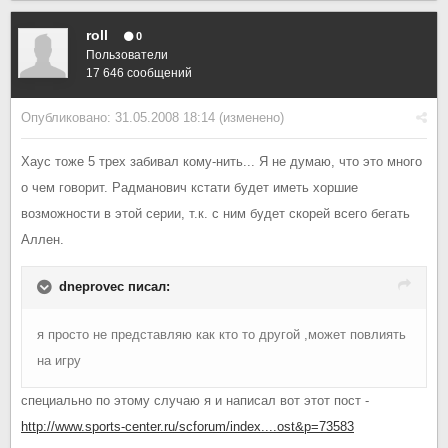
roll
0
Пользователи
17 646 сообщений
Опубликовано:
31.05.2008 18:14
(изменено)
Хаус тоже 5 трех забивал кому-нить... Я не думаю, что это много
о чем говорит. Радманович кстати будет иметь хоршие
возможности в этой серии, т.к. с ним будет скорей всего бегать
Аллен.
dneprovec писал:
я просто не представляю как кто то другой ,может повлиять
на игру
специально по этому случаю я и написал вот этот пост -
http://www.sports-center.ru/scforum/index....ost&p=73583