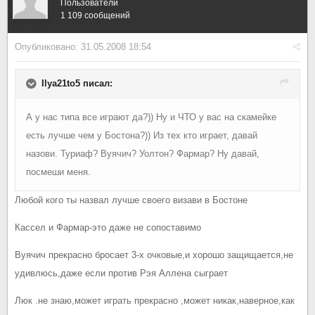
Пользователи
1 109 сообщений
Опубликовано:
31.05.2008 18:54
Ilya21to5 писал:
А у нас типа все играют да?)) Ну и ЧТО у вас на скамейке
есть лучше чем у Бостона?)) Из тех кто играет, давай
назови. Туриаф? Вуячич? Уолтон? Фармар? Ну давай,
посмеши меня.
Любой кого ты назвал лучше своего визави в Бостоне
Кассел и Фармар-это даже не сопоставимо
Вуячич прекрасно бросает 3-х очковые,и хорошо защищается,не
удивлюсь,даже если против Рэя Аллена сыграет
Люк .не знаю,может играть прекрасно ,может никак,наверное,как