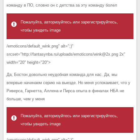
команду в ПО, словно он с детства за эту команду болел
Пожалуйта, авторизуйтесь или зарегистрируйтесь,
чтобы увидеть image
/emoticons/default_wink.png" alt=";)"
srcset="http://fantasynba.ru/uploads/emoticons/wink@2x.png 2x"
width="20" height="20">
Да, Бостон довольно неудобная команда для нас. Да, мы
впервые начинаем серию на выезде. Но меня успокаивает, что у
Риверса, Гарнетта, Аллена и Пирса опыта в финалах НБА не
больше, чем у меня
Пожалуйта, авторизуйтесь или зарегистрируйтесь,
чтобы увидеть image
/emoticons/default_wink.png" alt=";)"