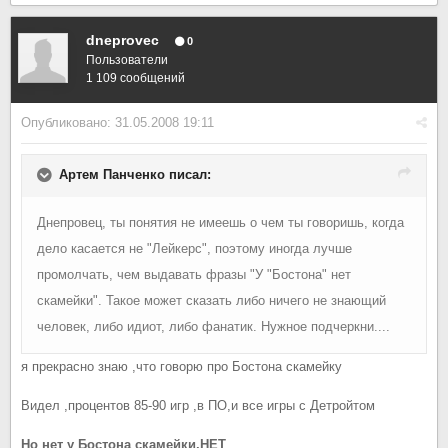
dneprovec
0
Пользователи
1 109 сообщений
Опубликовано:
31.05.2008 19:11
Артем Панченко писал:
Днепровец, ты понятия не имеешь о чем ты говоришь, когда
дело касается не "Лейкерс", поэтому иногда лучше
промолчать, чем выдавать фразы "У "Бостона" нет
скамейки". Такое может сказать либо ничего не знающий
человек, либо идиот, либо фанатик. Нужное подчеркни....
я прекрасно знаю ,что говорю про Бостона скамейку
Видел ,процентов 85-90 игр ,в ПО,и все игры с Детройтом
Но нет у Бостона скамейки,НЕТ